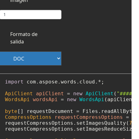
Formato de
salida
import
 com.aspose.words.cloud.*;

ApiClient
apiClient
=
new
ApiClient
(
"####-#
WordsApi
wordsApi
=
new
WordsApi
(apiClient);
byte
[] requestDocument = Files.readAllBytes
CompressOptions
requestCompressOptions
=
ne
requestCompressOptions.setImagesQuality(
75
)
requestCompressOptions.setImagesReduceSizeF