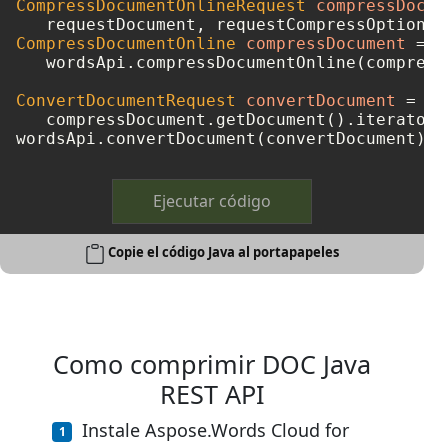
CompressDocumentOnlineRequest
compressDocum
   requestDocument, requestCompressOptions,
CompressDocumentOnline
compressDocument
=
   wordsApi.compressDocumentOnline(compress
ConvertDocumentRequest
convertDocument
=
ne
   compressDocument.getDocument().iterator(
wordsApi.convertDocument(convertDocument);
Ejecutar código
Copie el código Java al portapapeles
Como comprimir DOC Java
REST API
Instale Aspose.Words Cloud for