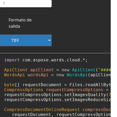
Formato de
salida
import
 com.aspose.words.cloud.*;

ApiClient
apiClient
=
new
ApiClient
(
"####-#
WordsApi
wordsApi
=
new
WordsApi
(apiClient);
byte
[] requestDocument = Files.readAllBytes
CompressOptions
requestCompressOptions
=
ne
requestCompressOptions.setImagesQuality(
75
)
requestCompressOptions.setImagesReduceSizeF
CompressDocumentOnlineRequest
compressDocum
   requestDocument, requestCompressOptions,