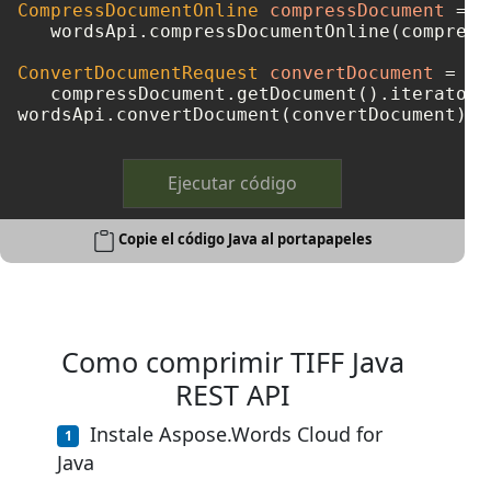
CompressDocumentOnline
compressDocument
=
   wordsApi.compressDocumentOnline(compress
ConvertDocumentRequest
convertDocument
=
ne
   compressDocument.getDocument().iterator(
wordsApi.convertDocument(convertDocument);
Ejecutar código
Copie el código Java al portapapeles
Como comprimir TIFF Java
REST API
Instale Aspose.Words Cloud for
Java