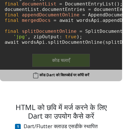
final
documentList
=
 DocumentEntryList();

final
appendDocumentOnline
=
final
mergedDocs
=
 await wordsApi.appendDoc
final
splitDocumentOnline
=
 SplitDocumentOn
'jpg'
, zipOutput: 
true
);

कोड चलाएँ
कोड Dart को क्लिपबोर्ड पर कॉपी करें
HTML को छवि में मर्ज करने के लिए
Dart का उपयोग कैसे करें
Dart/Flutter क्लाउड एसडीके स्थापित