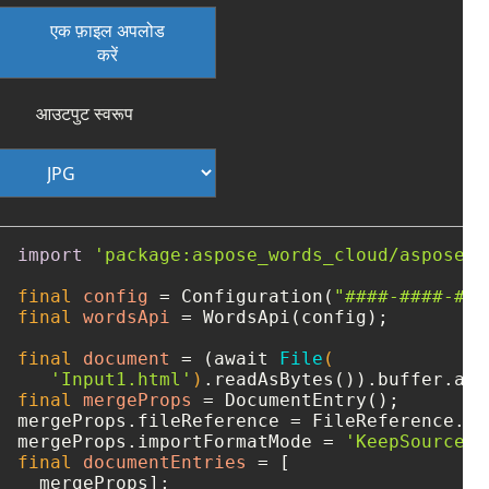
एक फ़ाइल अपलोड
करें
आउटपुट स्वरूप
import
'package:aspose_words_cloud/aspose_w
final
config
=
 Configuration(
"####-####-###
final
wordsApi
=
 WordsApi(config);

final
document
=
 (await 
File
(

'Input1.html'
)
final
mergeProps
=
 DocumentEntry();

mergeProps.fileReference = FileReference.fr
mergeProps.importFormatMode = 
'KeepSourceFo
final
documentEntries
=
 [
