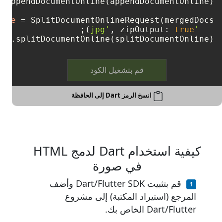
line
=
, zipOutput: 
true
'jpg'
pi.splitDocumentOnline(splitDocumentOnline);

قم بتشغيل الكود
انسخ الرمز Dart إلى الحافظة
كيفية استخدام Dart لدمج HTML
في صورة
قم بتثبيت Dart/Flutter SDK وأضف
المرجع (استيراد المكتبة) إلى مشروع
Dart/Flutter الخاص بك.