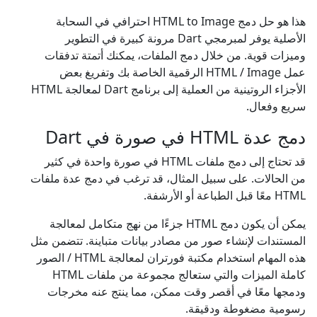
هذا هو حل دمج HTML to Image احترافي في السحابة
الأصلية يوفر لمبرمجي Dart مرونة كبيرة في التطوير
وميزات قوية. من خلال دمج الملفات، يمكنك أتمتة تدفقات
عمل HTML / Image الرقمية الخاصة بك وتفريغ بعض
الأجزاء الروتينية من العملية إلى برنامج Dart لمعالجة HTML
سريع وفعال.
دمج عدة HTML في صورة في Dart
قد تحتاج إلى دمج ملفات HTML في صورة واحدة في كثير
من الحالات. على سبيل المثال، قد ترغب في دمج عدة ملفات
HTML معًا قبل الطباعة أو الأرشفة.
يمكن أن يكون دمج HTML جزءًا من نهج متكامل لمعالجة
المستندات لإنشاء صور من مصادر بيانات متباينة. تتضمن مثل
هذه المهام استخدام مكتبة فورتران لمعالجة HTML / الصور
كاملة الميزات والتي ستعالج مجموعة من ملفات HTML
ودمجها معًا في أقصر وقت ممكن، مما ينتج عنه مخرجات
رسومية مضغوطة ودقيقة.