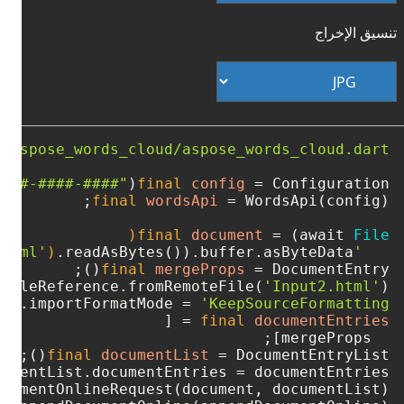
تنسيق الإخراج
e:aspose_words_cloud/aspose_words_cloud.dart'
####-####-####"
final
config
=
 Configuration(
final
wordsApi
=
final
document
=
 (await 
File
)
.readAsBytes()).buffer.asByteData();

'Input1.html'
final
mergeProps
=
 FileReference.fromRemoteFile(
'Input2.html'
ops.importFormatMode = 
'KeepSourceFormatting'
=
final
documentEntries
  mergeProps];

final
documentList
=
cumentList.documentEntries = documentEntries;

cumentOnlineRequest(document, documentList);
