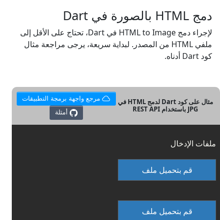
دمج HTML بالصورة في Dart
لإجراء دمج HTML to Image في Dart، تحتاج على الأقل إلى
ملفي HTML من المصدر. لبداية سريعة، يرجى مراجعة مثال
كود Dart أدناه.
مرجع واجهة برمجة التطبيقات
مثال على كود Dart لدمج HTML في
JPG باستخدام REST API
أمثلة
ملفات الإدخال
قم بتحميل ملف
قم بتحميل ملف