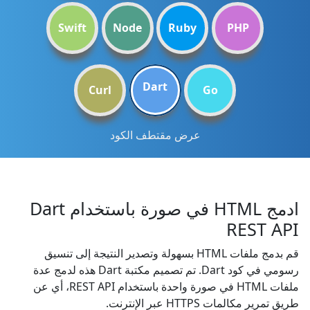
Swift
Node
Ruby
PHP
Dart
Curl
Go
عرض مقتطف الكود
ادمج HTML في صورة باستخدام Dart
REST API
قم بدمج ملفات HTML بسهولة وتصدير النتيجة إلى تنسيق
رسومي في كود Dart. تم تصميم مكتبة Dart هذه لدمج عدة
ملفات HTML في صورة واحدة باستخدام REST API، أي عن
طريق تمرير مكالمات HTTPS عبر الإنترنت.