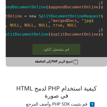
);

appendDocumentOnline
(
$appendDocumentOnline
$mergedDocs
 = 
new
SplitDocumentOnlineRequest
$splitDocumentOnline
, 
"jpg"
$mergedDocs
ULL
, 
NULL
, 
NULL
, 
NULL
, 
true
, 
NULL
);

->
splitDocumentOnline
(
$splitDocumentOnline
);
$wordsApi
قم بتشغيل الكود
انسخ الرمز PHP إلى الحافظة
كيفية استخدام PHP لدمج HTML
في صورة
قم بتثبيت PHP SDK وأضف المرجع