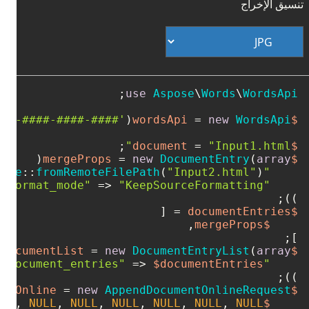
تنسيق الإخراج
use
Aspose
\
Words
\
WordsApi
###-####-####-####'
(
 = 
new
WordsApi
$wordsApi
;

 = 
"Input1.html"
$document
 = 
new
DocumentEntry
(
array
$mergeProps
ence
::
fromRemoteFilePath
(
"Input2.html"
"file_reference"
 => 
"KeepSourceFormatting"
"import_format_mode"
));

$documentEntries
$mergeProps
];

 = 
new
DocumentEntryList
(
array
$documentList
 => 
$documentEntries
"document_entries"
));

 = 
new
AppendDocumentOnlineRequest
$appendDocumentOnline
ist
, 
NULL
, 
NULL
, 
NULL
, 
NULL
, 
NULL
, 
NULL
$document