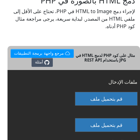
دمج HTML بالصورة في PHP
لإجراء دمج HTML to Image في PHP، تحتاج على الأقل إلى
ملفي HTML من المصدر. لبداية سريعة، يرجى مراجعة مثال
كود PHP أدناه.
مرجع واجهة برمجة التطبيقات
مثال على كود PHP لدمج HTML في
JPG باستخدام REST API
أمثلة
ملفات الإدخال
قم بتحميل ملف
قم بتحميل ملف