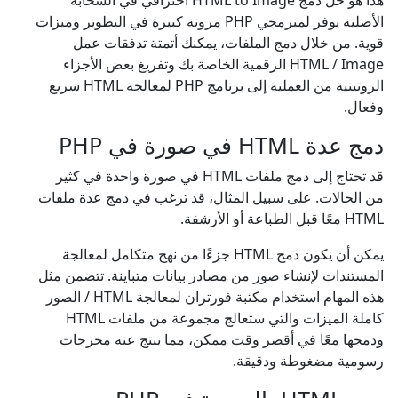
هذا هو حل دمج HTML to Image احترافي في السحابة
الأصلية يوفر لمبرمجي PHP مرونة كبيرة في التطوير وميزات
قوية. من خلال دمج الملفات، يمكنك أتمتة تدفقات عمل
HTML / Image الرقمية الخاصة بك وتفريغ بعض الأجزاء
الروتينية من العملية إلى برنامج PHP لمعالجة HTML سريع
وفعال.
دمج عدة HTML في صورة في PHP
قد تحتاج إلى دمج ملفات HTML في صورة واحدة في كثير
من الحالات. على سبيل المثال، قد ترغب في دمج عدة ملفات
HTML معًا قبل الطباعة أو الأرشفة.
يمكن أن يكون دمج HTML جزءًا من نهج متكامل لمعالجة
المستندات لإنشاء صور من مصادر بيانات متباينة. تتضمن مثل
هذه المهام استخدام مكتبة فورتران لمعالجة HTML / الصور
كاملة الميزات والتي ستعالج مجموعة من ملفات HTML
ودمجها معًا في أقصر وقت ممكن، مما ينتج عنه مخرجات
رسومية مضغوطة ودقيقة.