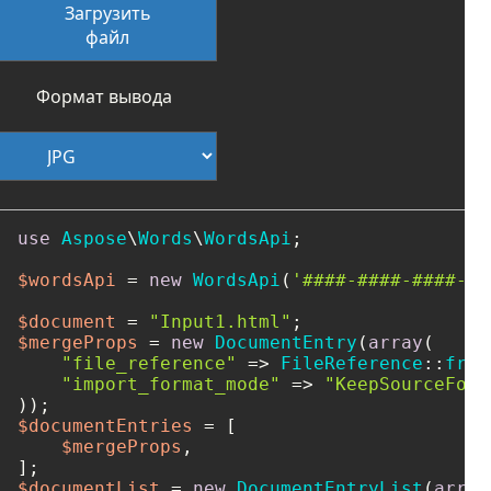
Загрузить
файл
Формат вывода
use
Aspose
\
Words
\
WordsApi
;

$wordsApi
 = 
new
WordsApi
(
'####-####-####-##
$document
 = 
"Input1.html"
$mergeProps
 = 
new
DocumentEntry
(
array
(

"file_reference"
 => 
FileReference
::
from
"import_format_mode"
 => 
"KeepSourceForm
$documentEntries
 = [

$mergeProps
,

$documentList
 = 
new
DocumentEntryList
(
array