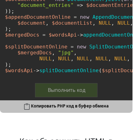
"document_entries"
 => 
$documentEntries
,

$appendDocumentOnline
 = 
new
AppendDocumentO
$document
, 
$documentList
, 
NULL
, 
NULL
, 
N
$mergedDocs
 = 
$wordsApi
->
appendDocumentOnli
$splitDocumentOnline
 = 
new
SplitDocumentOnl
$mergedDocs
, 
"jpg"
, 

NULL
, 
NULL
, 
NULL
, 
NULL
, 
NULL
, 
NU
$wordsApi
->
splitDocumentOnline
(
$splitDocume
Выполнить код
Копировать PHP код в буфер обмена