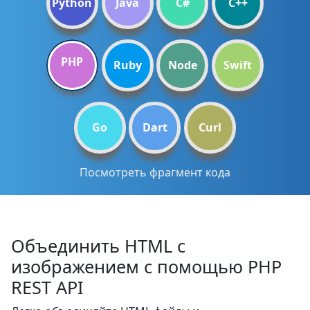
Python
Java
C#
C++
PHP
Ruby
Node
Swift
Go
Dart
Curl
Посмотреть фрагмент кода
Объединить HTML с
изображением с помощью PHP
REST API