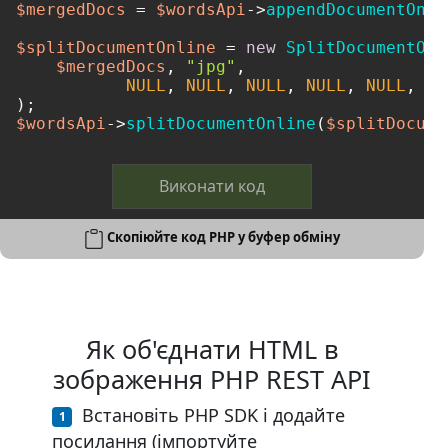
$mergedDocs
 = 
$wordsApi
->
appendDocumentOnli
$splitDocumentOnline
 = 
new
SplitDocumentOnl
$mergedDocs
, 
"jpg"
, 

NULL
, 
NULL
, 
NULL
, 
NULL
, 
NULL
, 
NU
$wordsApi
->
splitDocumentOnline
(
$splitDocume
Виконати код
Скопіюйте код PHP у буфер обміну
Як об'єднати HTML в
зображення PHP REST API
Встановіть PHP SDK і додайте
посилання (імпортуйте