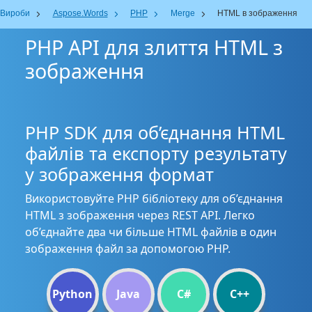
Вироби
Aspose.Words
PHP
Merge
HTML в зображення
PHP API для злиття HTML з
зображення
PHP SDK для об’єднання HTML
файлів та експорту результату
у зображення формат
Використовуйте PHP бібліотеку для об’єднання
HTML з зображення через REST API. Легко
об’єднайте два чи більше HTML файлів в один
зображення файл за допомогою PHP.
Python
Java
C#
C++