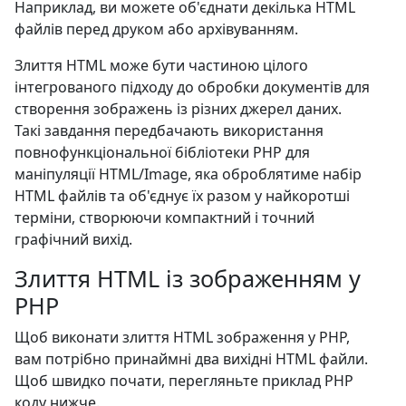
Наприклад, ви можете об'єднати декілька HTML
файлів перед друком або архівуванням.
Злиття HTML може бути частиною цілого
інтегрованого підходу до обробки документів для
створення зображень із різних джерел даних.
Такі завдання передбачають використання
повнофункціональної бібліотеки PHP для
маніпуляції HTML/Image, яка оброблятиме набір
HTML файлів та об'єднує їх разом у найкоротші
терміни, створюючи компактний і точний
графічний вихід.
Злиття HTML із зображенням у
PHP
Щоб виконати злиття HTML зображення у PHP,
вам потрібно принаймні два вихідні HTML файли.
Щоб швидко почати, перегляньте приклад PHP
коду нижче.