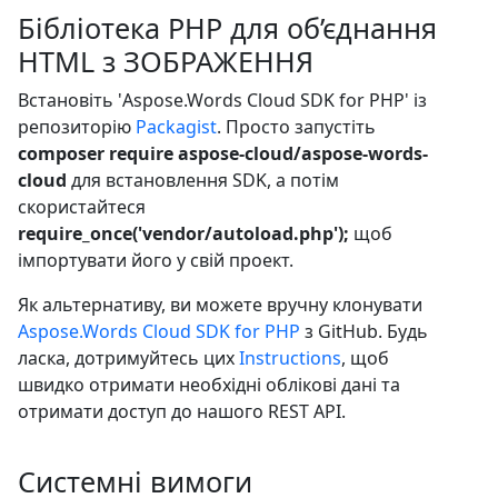
Бібліотека PHP для об’єднання
HTML з ЗОБРАЖЕННЯ
Встановіть 'Aspose.Words Cloud SDK for PHP' із
репозиторію
Packagist
. Просто запустіть
composer require aspose-cloud/aspose-words-
cloud
для встановлення SDK, а потім
скористайтеся
require_once('vendor/autoload.php');
щоб
імпортувати його у свій проект.
Як альтернативу, ви можете вручну клонувати
Aspose.Words Cloud SDK for PHP
з GitHub. Будь
ласка, дотримуйтесь цих
Instructions
, щоб
швидко отримати необхідні облікові дані та
отримати доступ до нашого REST API.
Системні вимоги