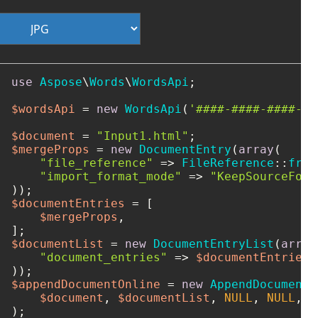
use
Aspose
\
Words
\
WordsApi
;

$wordsApi
 = 
new
WordsApi
(
'####-####-####-##
$document
 = 
"Input1.html"
$mergeProps
 = 
new
DocumentEntry
(
array
(

"file_reference"
 => 
FileReference
::
from
"import_format_mode"
 => 
"KeepSourceForm
$documentEntries
 = [

$mergeProps
,

$documentList
 = 
new
DocumentEntryList
(
array
"document_entries"
 => 
$documentEntries
,

$appendDocumentOnline
 = 
new
AppendDocumentO
$document
, 
$documentList
, 
NULL
, 
NULL
, 
N