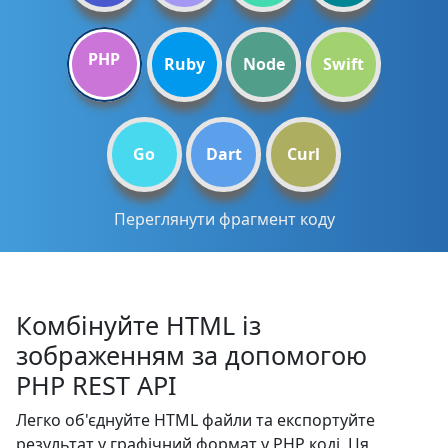
PHP
Ruby
Node
Swift
Go
Dart
Curl
Переглянути фрагмент коду
Комбінуйте HTML із
зображенням за допомогою
PHP REST API
Легко об'єднуйте HTML файли та експортуйте
результат у графічний формат у PHP коді. Ця