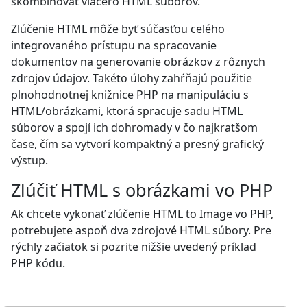
skombinovať viacero HTML súborov.
Zlúčenie HTML môže byť súčasťou celého
integrovaného prístupu na spracovanie
dokumentov na generovanie obrázkov z rôznych
zdrojov údajov. Takéto úlohy zahŕňajú použitie
plnohodnotnej knižnice PHP na manipuláciu s
HTML/obrázkami, ktorá spracuje sadu HTML
súborov a spojí ich dohromady v čo najkratšom
čase, čím sa vytvorí kompaktný a presný grafický
výstup.
Zlúčiť HTML s obrázkami vo PHP
Ak chcete vykonať zlúčenie HTML to Image vo PHP,
potrebujete aspoň dva zdrojové HTML súbory. Pre
rýchly začiatok si pozrite nižšie uvedený príklad
PHP kódu.