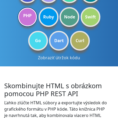
PHP
Ruby
Node
Swift
Go
Dart
Curl
Zobraziť útržok kódu
Skombinujte HTML s obrázkom
pomocou PHP REST API
Ľahko zlúčte HTML súbory a exportujte výsledok do
grafického formátu v PHP kóde. Táto knižnica PHP
je navrhnutá tak, aby kombinovala viacero HTML