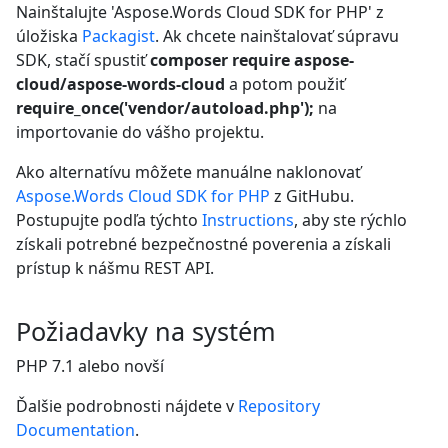
Nainštalujte 'Aspose.Words Cloud SDK for PHP' z
úložiska
Packagist
. Ak chcete nainštalovať súpravu
SDK, stačí spustiť
composer require aspose-
cloud/aspose-words-cloud
a potom použiť
require_once('vendor/autoload.php');
na
importovanie do vášho projektu.
Ako alternatívu môžete manuálne naklonovať
Aspose.Words Cloud SDK for PHP
z GitHubu.
Postupujte podľa týchto
Instructions
, aby ste rýchlo
získali potrebné bezpečnostné poverenia a získali
prístup k nášmu REST API.
Požiadavky na systém
PHP 7.1 alebo novší
Ďalšie podrobnosti nájdete v
Repository
Documentation
.