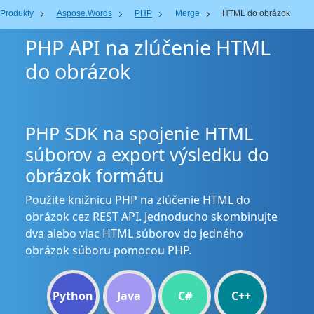
Produkty
Aspose.Words
PHP
Merge
HTML do obrázok
PHP API na zlúčenie HTML
do obrázok
PHP SDK na spojenie HTML
súborov a export výsledku do
obrázok formátu
Použite knižnicu PHP na zlúčenie HTML do
obrázok cez REST API. Jednoducho skombinujte
dva alebo viac HTML súborov do jedného
obrázok súboru pomocou PHP.
Python
Java
C#
C++