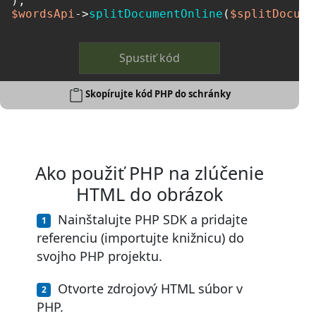
$wordsApi
->
splitDocumentOnline
(
$splitDocume
Spustiť kód
Skopírujte kód PHP do schránky
Ako použiť PHP na zlúčenie
HTML do obrázok
Nainštalujte PHP SDK a pridajte
referenciu (importujte knižnicu) do
svojho PHP projektu.
Otvorte zdrojový HTML súbor v
PHP.