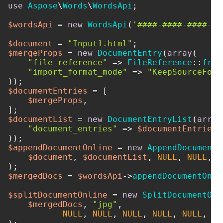
use
Aspose
\
Words
\
WordsApi
;

$wordsApi
 = 
new
WordsApi
(
'####-####-####-##
$document
 = 
"Input1.html"
$mergeProps
 = 
new
DocumentEntry
(
array
(

"file_reference"
 => 
FileReference
::
from
"import_format_mode"
 => 
"KeepSourceForm
$documentEntries
 = [

$mergeProps
,

$documentList
 = 
new
DocumentEntryList
(
array
"document_entries"
 => 
$documentEntries
,

$appendDocumentOnline
 = 
new
AppendDocumentO
$document
, 
$documentList
, 
NULL
, 
NULL
, 
N
$mergedDocs
 = 
$wordsApi
->
appendDocumentOnli
$splitDocumentOnline
 = 
new
SplitDocumentOnl
$mergedDocs
, 
"jpg"
, 

NULL
, 
NULL
, 
NULL
, 
NULL
, 
NULL
, 
NU