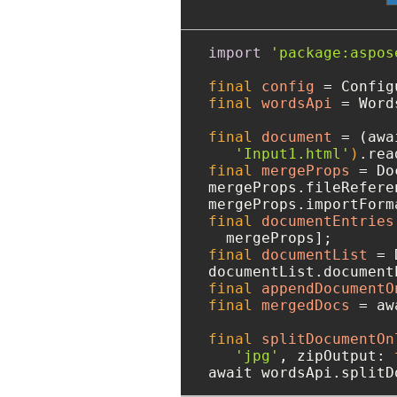
import
'package:aspos
final
config
=
 Config
final
wordsApi
=
 Word
final
document
=
 (awa
'Input1.html'
)
final
mergeProps
=
 Do
mergeProps.fileRefere
mergeProps.importForm
final
documentEntries
final
documentList
=
 
final
appendDocumentO
final
mergedDocs
=
 aw
final
splitDocumentOn
'jpg'
, zipOutput: 