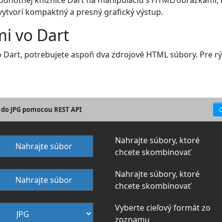
hodnotnej knižnice Dart na manipuláciu s HTML/obrázkami, 
vytvorí kompaktný a presný grafický výstup.
mi vo Dart
Dart, potrebujete aspoň dva zdrojové HTML súbory. Pre rých
 do JPG pomocou REST API
Nahrajte súbory, ktoré
Nahrajte súbor
chcete skombinovať
Nahrajte súbory, ktoré
Nahrajte súbor
chcete skombinovať
Vyberte cieľový formát zo
zoznamu