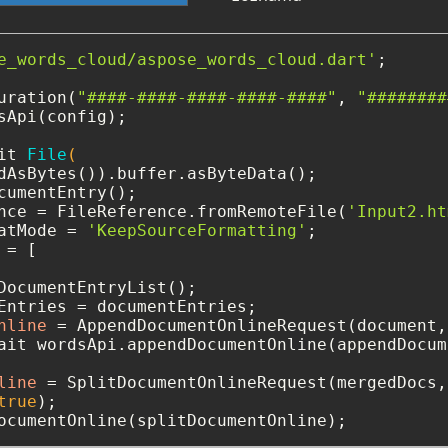
e_words_cloud/aspose_words_cloud.dart'
;

uration(
"####-####-####-####-####"
, 
"########
sApi(config);

it 
File
(

cumentEntry();

nce = FileReference.fromRemoteFile(
'Input2.ht
atMode = 
'KeepSourceFormatting'
=
 [

DocumentEntryList();

nline
=
ait wordsApi.appendDocumentOnline(appendDocum
line
=
 SplitDocumentOnlineRequest(mergedDocs, 
true
);
