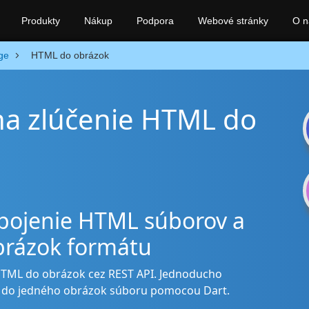
Produkty
Nákup
Podpora
Webové stránky
O n
ge
HTML do obrázok
 na zlúčenie HTML do
spojenie HTML súborov a
brázok formátu
 HTML do obrázok cez REST API. Jednoducho
v do jedného obrázok súboru pomocou Dart.