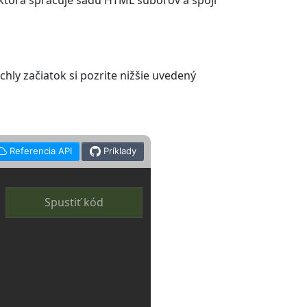
ktorá spracuje sadu HTML súborov a spojí
ly začiatok si pozrite nižšie uvedený
Referencia API
Príklady
Spustiť kód