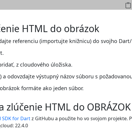
účenie HTML do obrázok
dajte referenciu (importujte knižnicu) do svojho Dart/
t.
ridať, z cloudového úložiska.
 a odovzdajte výstupný názov súboru s požadovanou
obrázok formáte ako jeden súbor.
 na zlúčenie HTML do OBRÁZOK
 SDK for Dart
z GitHubu a použite ho vo svojom projekte. Pr
loud: 22.4.0