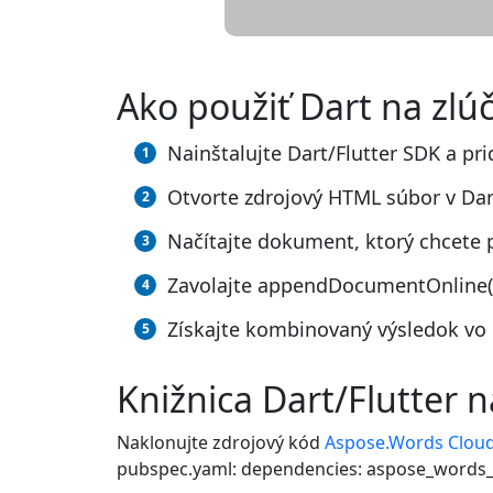
Ako použiť Dart na zl
Nainštalujte Dart/Flutter SDK a pri
Otvorte zdrojový HTML súbor v Dar
Načítajte dokument, ktorý chcete p
Zavolajte appendDocumentOnline()
Získajte kombinovaný výsledok vo 
Knižnica Dart/Flutter
Naklonujte zdrojový kód
Aspose.Words Cloud
pubspec.yaml: dependencies: aspose_words_c