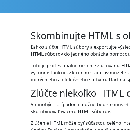
Skombinujte HTML s o
Ľahko zlúčte HTML súbory a exportujte výsle
HTML súborov do jedného obrázka pomocou R
Toto je profesionálne riešenie zlučovania HT
výkonné funkcie. Zlúčením súborov môžete z
do rýchleho a efektívneho softvéru Dart na 
Zlúčte niekoľko HTML 
V mnohých prípadoch možno budete musieť s
skombinovať viacero HTML súborov.
Zlúčenie HTML môže byť súčasťou celého in