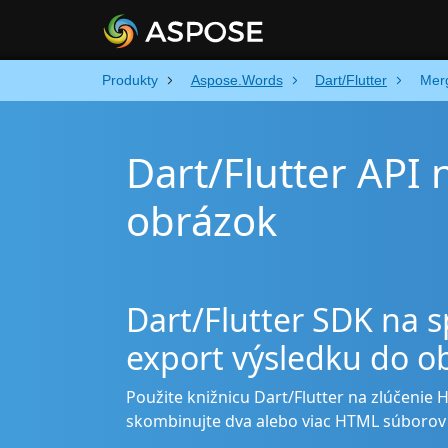
Produkty
Aspose.Words
Dart/Flutter
Mer
Dart/Flutter API
obrázok
Dart/Flutter SDK na 
export výsledku do o
Použite knižnicu Dart/Flutter na zlúčenie
skombinujte dva alebo viac HTML súboro