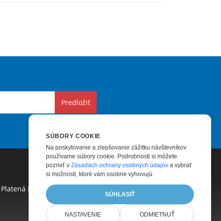
Predložiť
SÚBORY COOKIE
Na poskytovanie a zlepšovanie zážitku návštevníkov
používame súbory cookie. Podrobnosti si môžete
pozrieť v
Zásadách ochrany osobných údajov
a vybrať
si možnosti, ktoré vám osobne vyhovujú.
Platená Podpora
|
Platené Poradenstvo
|
Blog
|
SÚHLASIŤ
NASTAVENIE
ODMIETNUŤ