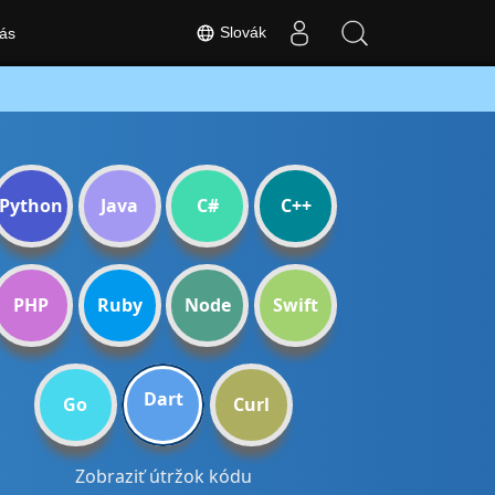
Slovák
ás
Python
Java
C#
C++
PHP
Ruby
Node
Swift
Dart
Go
Curl
Zobraziť útržok kódu