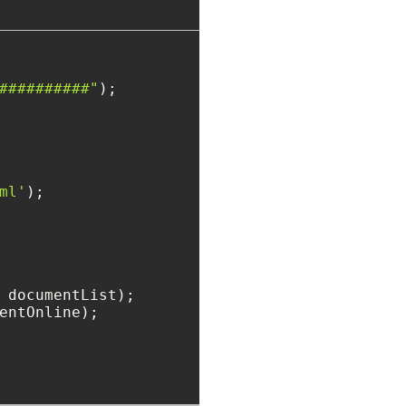
##########"
ml'
);

entOnline);


