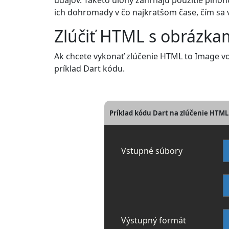
údajov. Takéto úlohy zahŕňajú použitie plno
ich dohromady v čo najkratšom čase, čím sa 
Zlúčiť HTML s obrázka
Ak chcete vykonať zlúčenie HTML to Image vo 
príklad Dart kódu.
Príklad kódu Dart na zlúčenie HTML
Vstupné súbory
Výstupný formát