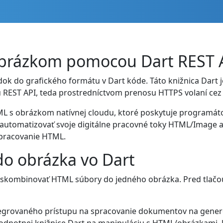
brázkom pomocou Dart REST 
dok do grafického formátu v Dart kóde. Táto knižnica Dart 
EST API, teda prostredníctvom prenosu HTTPS volaní cez 
ML s obrázkom natívnej cloudu, ktoré poskytuje programátor
automatizovať svoje digitálne pracovné toky HTML/Image a 
spracovanie HTML.
do obrázka vo Dart
kombinovať HTML súbory do jedného obrázka. Pred tlačou
tegrovaného prístupu na spracovanie dokumentov na gener