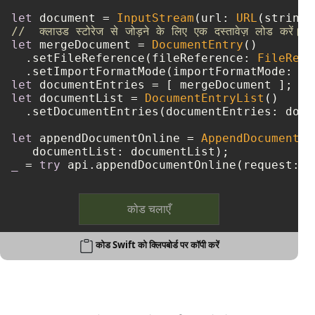
let
 document 
=
InputStream
(url: 
URL
(string:
//  क्लाउड स्टोरेज से जोड़ने के लिए एक दस्तावेज़ लोड करें।
let
 mergeDocument 
=
DocumentEntry
()

  .setFileReference(fileReference: 
FileRefe
  .setImportFormatMode(importFormatMode: 
"K
let
 documentEntries 
=
let
 documentList 
=
DocumentEntryList
()

  .setDocumentEntries(documentEntries: docu
let
 appendDocumentOnline 
=
AppendDocumentOn
_
=
try
कोड चलाएँ
कोड Swift को क्लिपबोर्ड पर कॉपी करें