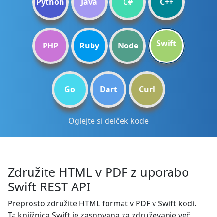
Python
Java
C#
C++
Swift
PHP
Ruby
Node
Go
Dart
Curl
Oglejte si delček kode
Združite HTML v PDF z uporabo
Swift REST API
Preprosto združite HTML format v PDF v Swift kodi.
Ta knjižnica Swift je zasnovana za združevanje več