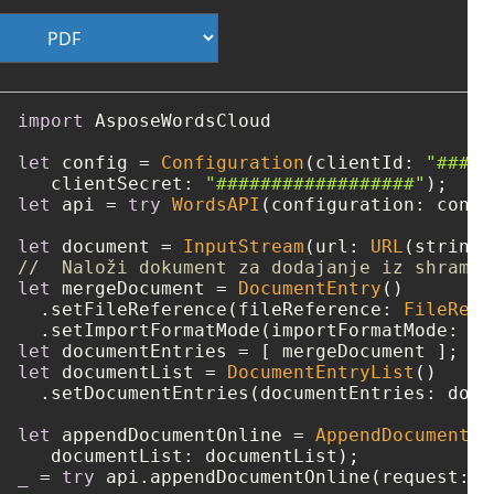
import
 AsposeWordsCloud

let
 config 
=
Configuration
(clientId: 
"####-
   clientSecret: 
"##################"
let
 api 
=
try
WordsAPI
(configuration: config
let
 document 
=
InputStream
(url: 
URL
(string:
//  Naloži dokument za dodajanje iz shrambe
let
 mergeDocument 
=
DocumentEntry
()

  .setFileReference(fileReference: 
FileRefe
  .setImportFormatMode(importFormatMode: 
"K
let
 documentEntries 
=
let
 documentList 
=
DocumentEntryList
()

  .setDocumentEntries(documentEntries: docu
let
 appendDocumentOnline 
=
AppendDocumentOn
_
=
try