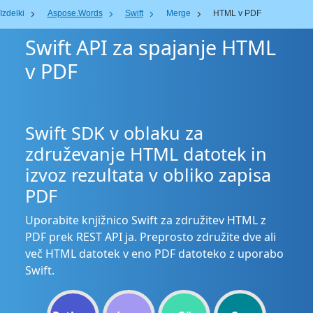
Izdelki
Aspose.Words
Swift
Merge
HTML v PDF
Swift API za spajanje HTML
v PDF
Swift SDK v oblaku za
združevanje HTML datotek in
izvoz rezultata v obliko zapisa
PDF
Uporabite knjižnico Swift za združitev HTML z
PDF prek REST API ja. Preprosto združite dve ali
več HTML datotek v eno PDF datoteko z uporabo
Swift.