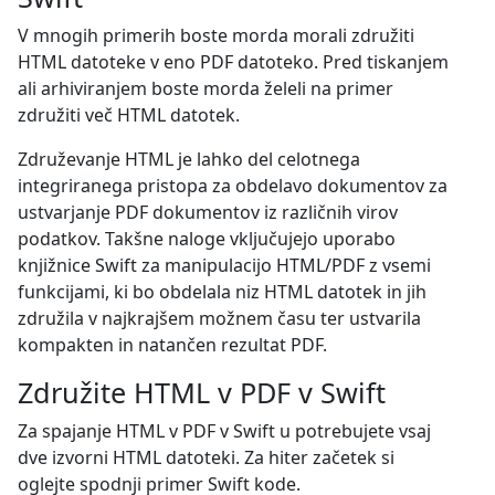
V mnogih primerih boste morda morali združiti
HTML datoteke v eno PDF datoteko. Pred tiskanjem
ali arhiviranjem boste morda želeli na primer
združiti več HTML datotek.
Združevanje HTML je lahko del celotnega
integriranega pristopa za obdelavo dokumentov za
ustvarjanje PDF dokumentov iz različnih virov
podatkov. Takšne naloge vključujejo uporabo
knjižnice Swift za manipulacijo HTML/PDF z vsemi
funkcijami, ki bo obdelala niz HTML datotek in jih
združila v najkrajšem možnem času ter ustvarila
kompakten in natančen rezultat PDF.
Združite HTML v PDF v Swift
Za spajanje HTML v PDF v Swift u potrebujete vsaj
dve izvorni HTML datoteki. Za hiter začetek si
oglejte spodnji primer Swift kode.