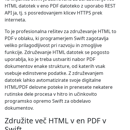
HTML datotek v eno PDF datoteko z uporabo REST
API ja, tj. s posredovanjem klicev HTTPS prek
interneta.
To je profesionalna rešitev za združevanje HTML to
PDF v oblaku, ki programerjem Swift zagotavlja
veliko prilagodljivost pri razvoju in zmogljive
funkcije. Združevanje HTML datotek se pogosto
uporablja, ko je treba ustvariti nabor PDF
dokumentov enake strukture, od katerih vsak
vsebuje edinstvene podatke. Z združevanjem
datotek lahko avtomatizirate svoje digitalne
HTML/PDF delovne poteke in prenesete nekatere
rutinske dele procesa v hitro in učinkovito
programsko opremo Swift za obdelavo
dokumentov.
Združite več HTML v en PDF v
Swift