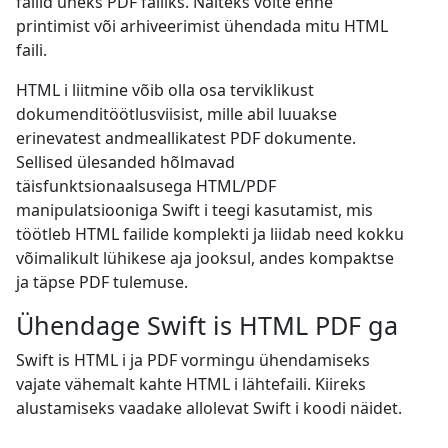
failid üheks PDF failiks. Näiteks võite enne
printimist või arhiveerimist ühendada mitu HTML
faili.
HTML i liitmine võib olla osa terviklikust
dokumenditöötlusviisist, mille abil luuakse
erinevatest andmeallikatest PDF dokumente.
Sellised ülesanded hõlmavad
täisfunktsionaalsusega HTML/PDF
manipulatsiooniga Swift i teegi kasutamist, mis
töötleb HTML failide komplekti ja liidab need kokku
võimalikult lühikese aja jooksul, andes kompaktse
ja täpse PDF tulemuse.
Ühendage Swift is HTML PDF ga
Swift is HTML i ja PDF vormingu ühendamiseks
vajate vähemalt kahte HTML i lähtefaili. Kiireks
alustamiseks vaadake allolevat Swift i koodi näidet.