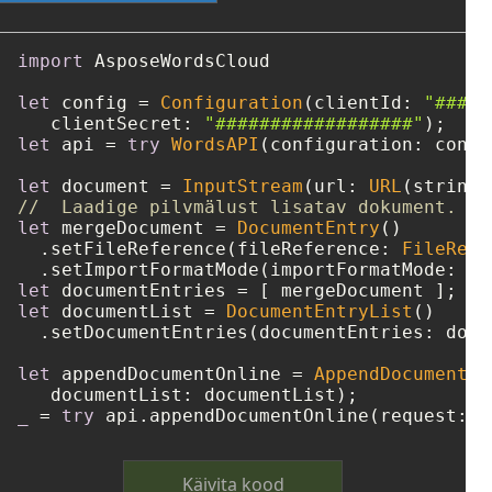
import
 AsposeWordsCloud

let
 config 
=
Configuration
(clientId: 
"####-
   clientSecret: 
"##################"
let
 api 
=
try
WordsAPI
(configuration: config
let
 document 
=
InputStream
(url: 
URL
(string:
//  Laadige pilvmälust lisatav dokument.
let
 mergeDocument 
=
DocumentEntry
()

  .setFileReference(fileReference: 
FileRefe
  .setImportFormatMode(importFormatMode: 
"K
let
 documentEntries 
=
let
 documentList 
=
DocumentEntryList
()

  .setDocumentEntries(documentEntries: docu
let
 appendDocumentOnline 
=
AppendDocumentOn
_
=
try
Käivita kood