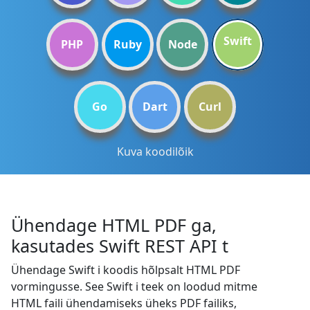
Swift
PHP
Ruby
Node
Go
Dart
Curl
Kuva koodilõik
Ühendage HTML PDF ga,
kasutades Swift REST API t
Ühendage Swift i koodis hõlpsalt HTML PDF
vormingusse. See Swift i teek on loodud mitme
HTML faili ühendamiseks üheks PDF failiks,