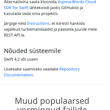
Alternatiivina saate kloonida
Aspose.Words Cloud
SDK for Swift
lähtekoodi jaoks GitHubist ja
kasutada seda oma projektis.
Järgige neid
Instructions
, et kiiresti hankida
vajalikud turbemandaadid ja pääseda juurde meie
REST API le.
Nõuded süsteemile
Swift 4.2 või uuem
Lisateabe saamiseks vaadake
Repository
Documentation
.
Muud populaarsed
vormingud failide