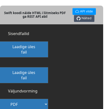
API viide
Swift koodi näide HTML i liitmiseks PDF
ga REST API abil
Näited
Sisendfailid
Laadige üles
fail
Laadige üles
fail
Väljundvorming