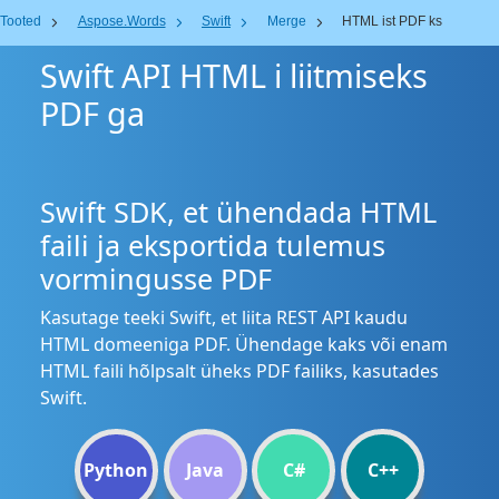
Tooted
Aspose.Words
Swift
Merge
HTML ist PDF ks
Swift API HTML i liitmiseks
PDF ga
Swift SDK, et ühendada HTML
faili ja eksportida tulemus
vormingusse PDF
Kasutage teeki Swift, et liita REST API kaudu
HTML domeeniga PDF. Ühendage kaks või enam
HTML faili hõlpsalt üheks PDF failiks, kasutades
Swift.
Python
Java
C#
C++