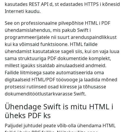
kasutades REST API d, st edastades HTTPS i kõnesid
Interneti kaudu.
See on professionaalne pilvepõhise HTML i PDF
ühendamislahendus, mis pakub Swift i
programmeerijatele nii suurt arenduspaindlikkust
kui ka võimsaid funktsioone. HTML failide
ühendamist kasutatakse sageli siis, kui on vaja luua
sama struktuuriga PDF dokumentide komplekt,
millest igaüks sisaldab ainulaadseid andmeid.
Failide liitmisega saate automatiseerida oma
digitaalseid HTML/PDF töövooge ja laadida mõned
protsessi rutiinsed osad kiiresse ja tõhusasse
dokumenditöötlustarkvarasse Swift.
Ühendage Swift is mitu HTML i
üheks PDF ks
Paljudel juhtudel peate võib-olla ühendama HTML