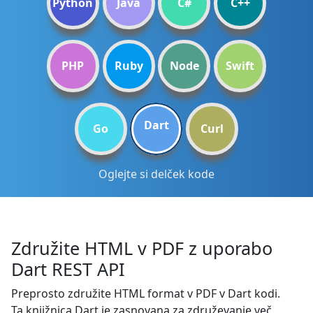
Python
Java
C#
C++
PHP
Ruby
Node
Swift
Dart
Go
Curl
Oglejte si delček kode
Združite HTML v PDF z uporabo
Dart REST API
Preprosto združite HTML format v PDF v Dart kodi.
Ta knjižnica Dart je zasnovana za združevanje več