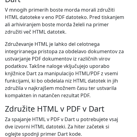
V mnogih primerih boste morda morali združiti
HTML datoteke v eno PDF datoteko. Pred tiskanjem
ali arhiviranjem boste morda želeli na primer
združiti več HTML datotek.
Združevanje HTML je lahko del celotnega
integriranega pristopa za obdelavo dokumentov za
ustvarjanje PDF dokumentov iz različnih virov
podatkov. Takšne naloge vključujejo uporabo
knjižnice Dart za manipulacijo HTML/PDF z vsemi
funkcijami, ki bo obdelala niz HTML datotek in jih
združila v najkrajšem možnem času ter ustvarila
kompakten in natančen rezultat PDF.
Združite HTML v PDF v Dart
Za spajanje HTML v PDF v Dart u potrebujete vsaj
dve izvorni HTML datoteki. Za hiter začetek si
oglejte spodnji primer Dart kode.