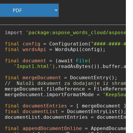
import
'package:aspose_words_cloud/aspose_w
final
config
=
 Configuration(
"####-####-###
final
wordsApi
=
 WordsApi(config);

final
document
=
 (await 
File
(

'Input1.html'
)
.readAsBytes()).buffer.asB
final
mergeDocument
=
//  Naloži dokument za dodajanje iz shrambe
mergeDocument.fileReference = FileReference
mergeDocument.importFormatMode = 
'KeepSourc
final
documentEntries
=
final
documentList
=
 DocumentEntryList();

documentList.documentEntries = documentEntri
final
appendDocumentOnline
=
 AppendDocument