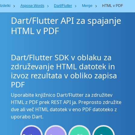
Izdelki
Aspose.Words
Dart/Flutter
Merge
HTML v PDF
Dart/Flutter API za spajanje
HTML v PDF
Dart/Flutter SDK v oblaku za
združevanje HTML datotek in
izvoz rezultata v obliko zapisa
PDF
Uporabite knjižnico Dart/Flutter za združitev
HTML z PDF prek REST API ja. Preprosto združite
dve ali več HTML datotek v eno PDF datoteko z
uporabo Dart.