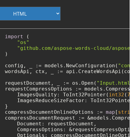
import
 (

"os"
"github.com/aspose-words-cloud/aspose-w
)

config, _ := models.NewConfiguration(
"confi
wordsApi, ctx, _ := api.CreateWordsApi(confi
requestDocument, _ := os.Open(
"Input.html"
)

requestCompressOptions := models.CompressOpt
    ImagesQuality: ToInt32Pointer(
int32
(
75
)
    ImagesReduceSizeFactor: ToInt32Pointer(
}

compressDocumentOnlineOptions := 
map
[
string
compressDocumentRequest := &models.Compress
    Document: requestDocument,

    CompressOptions: &requestCompressOptions
    Optionals: compressDocumentOnlineOptions