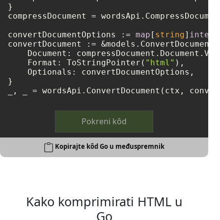
}

compressDocument = wordsApi.CompressDocumen
convertDocumentOptions := 
map
[
string
]
interf
convertDocument := &models.ConvertDocumentRe
    Document: compressDocument.Document.Val
    Format: ToStringPointer(
"html"
),

    Optionals: convertDocumentOptions,

}

_, _ = wordsApi.ConvertDocument(ctx, conver
Pokreni kôd
Kopirajte kôd Go u međuspremnik
Kako komprimirati HTML u
Go