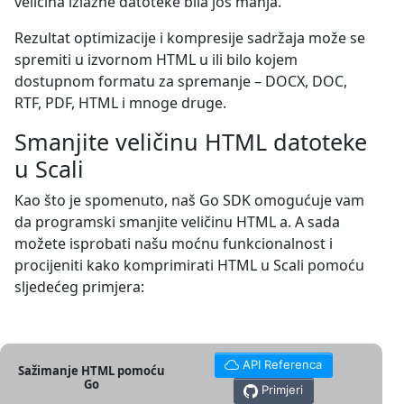
veličina izlazne datoteke bila još manja.
Rezultat optimizacije i kompresije sadržaja može se
spremiti u izvornom HTML u ili bilo kojem
dostupnom formatu za spremanje – DOCX, DOC,
RTF, PDF, HTML i mnoge druge.
Smanjite veličinu HTML datoteke
u Scali
Kao što je spomenuto, naš Go SDK omogućuje vam
da programski smanjite veličinu HTML a. A sada
možete isprobati našu moćnu funkcionalnost i
procijeniti kako komprimirati HTML u Scali pomoću
sljedećeg primjera:
API Referenca
Sažimanje HTML pomoću
Go
Primjeri