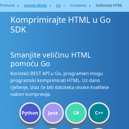
Proizvodi
Aspose.Words
Go
Compress
Sažimanje HTML
Komprimirajte HTML u Go
SDK
Smanjite veličinu HTML
pomoću Go
Koristeći REST API u Go, programeri mogu
programski komprimirati HTML. Uz dano
rješenje, izlaz će biti datoteka visoke kvalitete
nakon kompresije.
Python
Java
C#
C++