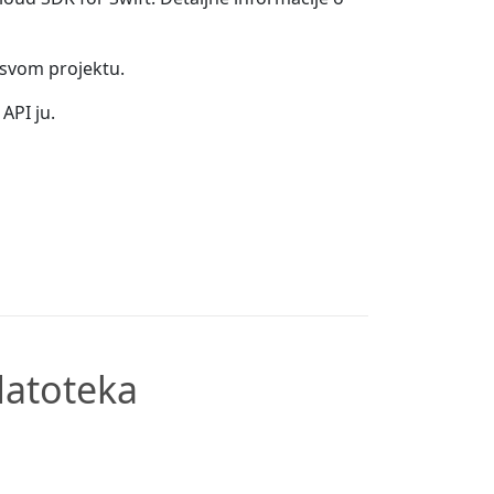
u svom projektu.
API ju.
datoteka