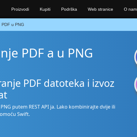
Proizvodi
Kupiti
Podrška
Web stranice
O nam
PDF u PNG
janje PDF a u PNG
anje PDF datoteka i izvoz
at
s PNG putem REST API ja. Lako kombinirajte dvije ili
pomoću Swift.