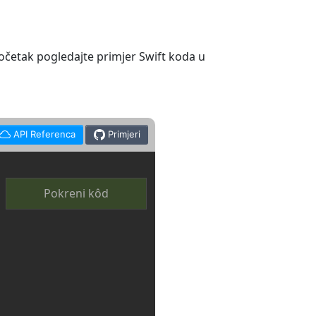
četak pogledajte primjer Swift koda u
API Referenca
Primjeri
Pokreni kôd