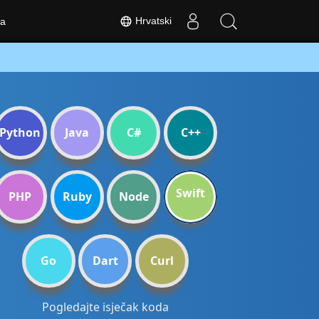
Hrvatski
a
Python
Java
C#
C++
Swift
PHP
Ruby
Node
Go
Dart
Curl
Pogledajte isječak koda