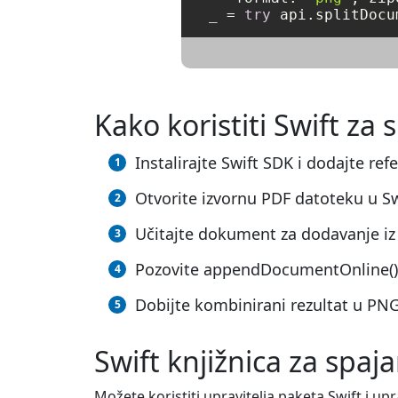
_
=
try
 api.splitDocu
Kako koristiti Swift za
Instalirajte Swift SDK i dodajte ref
Otvorite izvornu PDF datoteku u Sw
Učitajte dokument za dodavanje iz
Pozovite appendDocumentOnline(), 
Dobijte kombinirani rezultat u PN
Swift knjižnica za spa
Možete koristiti upravitelja paketa Swift i u