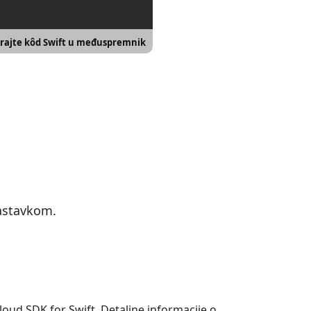
rajte kôd Swift u međuspremnik
nastavkom.
loud SDK for Swift. Detaljne informacije o