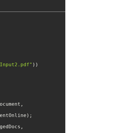
Input2.pdf"
))

ocument, 

entOnline);

gedDocs, 
