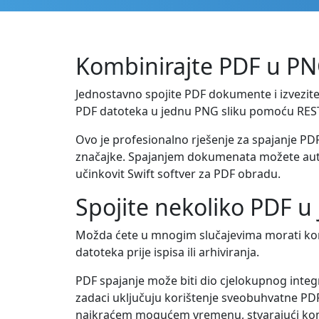
Kombinirajte PDF u PNG
Jednostavno spojite PDF dokumente i izvezite 
PDF datoteka u jednu PNG sliku pomoću REST A
Ovo je profesionalno rješenje za spajanje PD
značajke. Spajanjem dokumenata možete automa
učinkovit Swift softver za PDF obradu.
Spojite nekoliko PDF u
Možda ćete u mnogim slučajevima morati komb
datoteka prije ispisa ili arhiviranja.
PDF spajanje može biti dio cjelokupnog integ
zadaci uključuju korištenje sveobuhvatne PDF/
najkraćem mogućem vremenu, stvarajući kompa