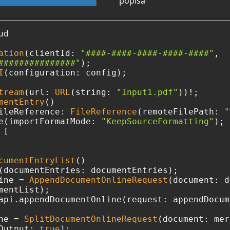
popisa
d

ation
(clientId: 
"####-####-####-####-####"
, 

###############"
I
(configuration: config);

tream
(url: 
URL
(string: 
"Input1.pdf"
))
!
mentEntry
()

ileReference: 
FileReference
(remoteFilePath: 
"
e(importFormatMode: 
"KeepSourceFormatting"
 [

cumentEntryList
()

ine 
=
AppendDocumentOnlineRequest
(document: d
api.appendDocumentOnline(request: appendDocum
ne 
=
SplitDocumentOnlineRequest
(document: mer
Output: 
true