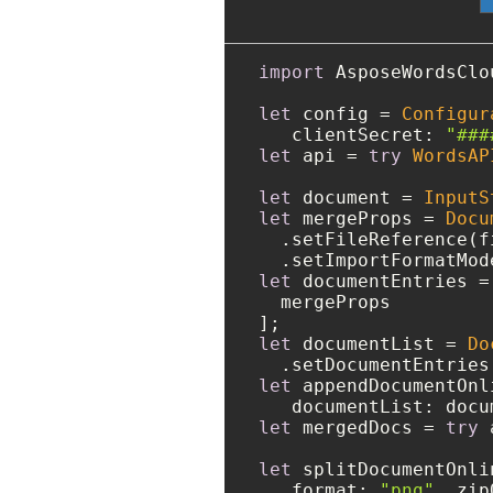
import
 AsposeWordsClou
let
 config 
=
Configur
   clientSecret: 
"###
let
 api 
=
try
WordsAP
let
 document 
=
InputS
let
 mergeProps 
=
Docu
  .setFileReference(f
  .setImportFormatMod
let
 documentEntries 
=
  mergeProps

let
 documentList 
=
Do
let
 appendDocumentOnl
let
 mergedDocs 
=
try
 
let
 splitDocumentOnli
   format: 
"png"
, zip