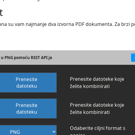
t
bna su vam najmanje dva izvorna PDF dokumenta. Za brzi po
a u PNG pomoću REST API ja
Prenesite datoteke koje
Prenesite
datoteku
želite kombinirati
Prenesite datoteke koje
Prenesite
datoteku
želite kombinirati
Odaberite ciljni format s