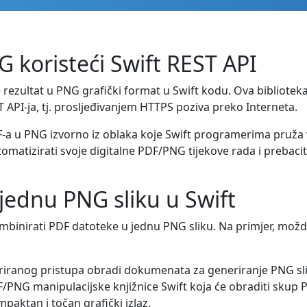
 koristeći Swift REST API
rezultat u PNG grafički format u Swift kodu. Ova biblioteka 
PI-ja, tj. prosljeđivanjem HTTPS poziva preko Interneta.
F-a u PNG izvorno iz oblaka koje Swift programerima pruža v
tizirati svoje digitalne PDF/PNG tijekove rada i prebaciti 
 jednu PNG sliku u Swift
inirati PDF datoteke u jednu PNG sliku. Na primjer, možda 
riranog pristupa obradi dokumenata za generiranje PNG slika
PNG manipulacijske knjižnice Swift koja će obraditi skup PD
ktan i točan grafički izlaz.