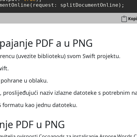
mentOnline(request: splitDocumentOnline);
Kopi
 spajanje PDF a u PNG
erencu (uvezite biblioteku) svom Swift projektu.
ift.
 pohrane u oblaku.
proslijeđujući naziv izlazne datoteke s potrebnim 
G formatu kao jednu datoteku.
janje PDF u PNG
pravitelja ovisnosti Cocoapods za instaliranje Aspose.Words C