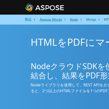
製品
Aspose.Words
Node
Merge
H
HTMLをPDFにマ
NodeクラウドSDK
結合し、結果をPDF
Nodeライブラリを使用して、REST APIを介し
ると、2つ以上のHTMLファイルを1つのP