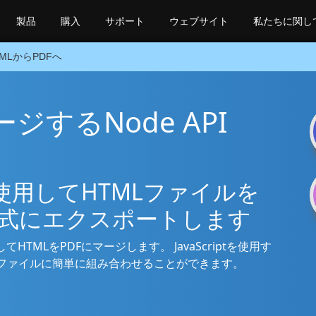
製品
購入
サポート
ウェブサイト
私たちに関し
TMLからPDFへ
ージするNode API
を使用してHTMLファイルを
形式にエクスポートします
てHTMLをPDFにマージします。 JavaScriptを使用す
DFファイルに簡単に組み合わせることができます。