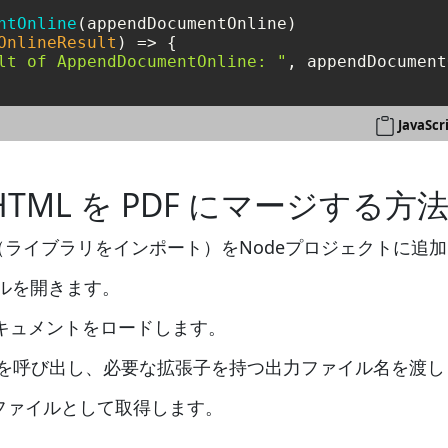
ntOnline
(appendDocumentOnline)

OnlineResult
) =>
 {

lt of AppendDocumentOnline: "
, appendDocument
Java
て HTML を PDF にマージする方
照（ライブラリをインポート）をNodeプロジェクトに追
ファイルを開きます。
キュメントをロードします。
()メソッドを呼び出し、必要な拡張子を持つ出力ファイル名を渡
ファイルとして取得します。