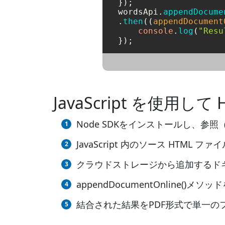
});

wordsApi.
appendDocume
.
then
(
(
appendDocument
console
.
log
(
"Resu
JavaScript を使用し
Node SDKをインストールし、参
JavaScript 内のソース HTML 
クラウドストレージから追加するド
appendDocumentOnline
結合された結果をPDF形式で単一の