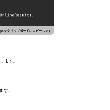
OnlineResult);

Scriptをクリップボードにコピーします
法
加します。
します。