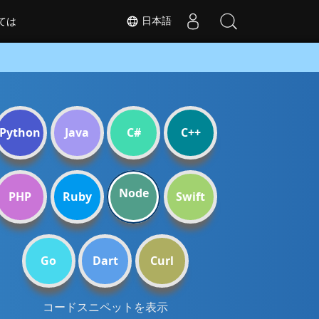
日本語
ては
Python
Java
C#
C++
Node
PHP
Ruby
Swift
Go
Dart
Curl
コードスニペットを表示