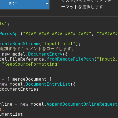
リストからターゲットフォ
ーマットを選択します
fs"
;

WordsApi
(
"####-####-####-####-####"
, 
"#######
reateReadStream
(
"Input1.html"
ジから追加するドキュメントをロードします。
 
new
 model.
DocumentEntry
({

del.
FileReference
.
fromRemoteFilePath
(
"Input2.
 
"KeepSourceFormatting"
new
 model.
DocumentEntryList
({

documentEntries

nline = 
new
 model.
AppendDocumentOnlineRequest
t
,

umentList
