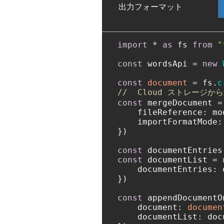
出力フォーマット
import
 * 
as
 fs 
from
"
const
 wordsApi = 
new
const
document
 = fs.
c
//  Cloud ストレー
const
 mergeDocument =
fileReference
: mo
importFormatMode
:
})

const
const
 documentList = 
documentEntries
: 
})

const
 appendDocumentO
document
: 
documen
documentList
: doc