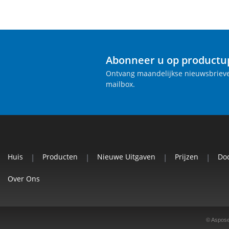
Abonneer u op productu
Ontvang maandelijkse nieuwsbrieve
mailbox.
Huis
|
Producten
|
Nieuwe Uitgaven
|
Prijzen
|
Do
Over Ons
© Aspose