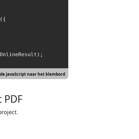
({

OnlineResult);

de JavaScript naar het klembord
t PDF
roject.