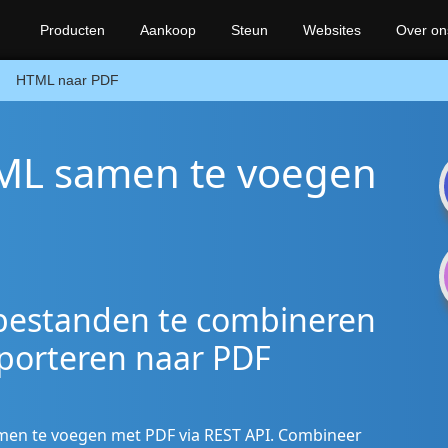
Producten
Aankoop
Steun
Websites
Over on
HTML naar PDF
ML samen te voegen
estanden te combineren
xporteren naar PDF
en te voegen met PDF via REST API. Combineer