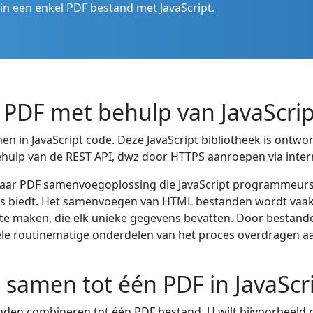
n een enkel PDF bestand met JavaScript.
PDF met behulp van JavaScrip
 in JavaScript code. Deze JavaScript bibliotheek is ont
hulp van de REST API, dwz door HTTPS aanroepen via inter
L naar PDF samenvoegoplossing die JavaScript programmeur
ncties biedt. Het samenvoegen van HTML bestanden wordt vaa
te maken, die elk unieke gegevens bevatten. Door bestande
 routinematige onderdelen van het proces overdragen aan s
samen tot één PDF in JavaScr
anden combineren tot één PDF bestand. U wilt bijvoorbee