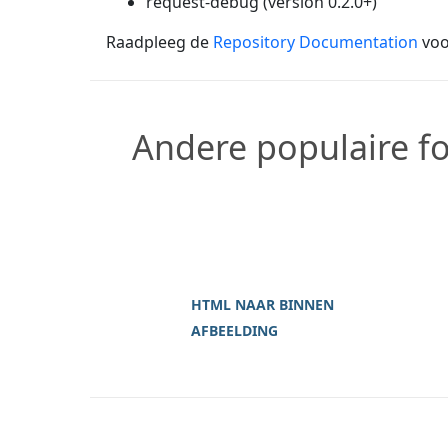
request-debug (version 0.2.0+)
Raadpleeg de
Repository Documentation
voo
Andere populaire 
HTML NAAR BINNEN
AFBEELDING