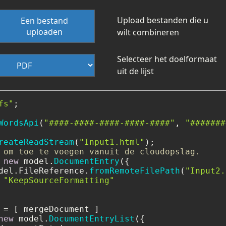
Upload bestanden die u
Een bestand
uploaden
wilt combineren
Selecteer het doelformaat
uit de lijst
fs"
;

WordsApi
(
"####-####-####-####-####"
, 
"#######
reateReadStream
(
"Input1.html"
 om toe te voegen vanuit de cloudopslag.
 
new
 model.
DocumentEntry
({

del.
FileReference
.
fromRemoteFilePath
(
"Input2.
 
"KeepSourceFormatting"
new
 model.
DocumentEntryList
({
