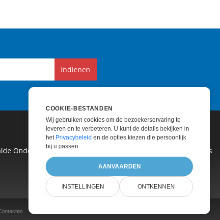
Indienen
COOKIE-BESTANDEN
Wij gebruiken cookies om de bezoekerservaring te
leveren en te verbeteren. U kunt de details bekijken in
het
Privacybeleid
en de opties kiezen die persoonlijk
bij u passen.
alde Ondersteuning
|
Betaald Advies
|
Blog
|
Websites
|
AANVAARDEN
INSTELLINGEN
ONTKENNEN
Contacten