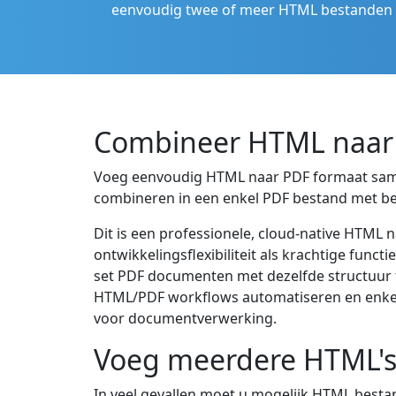
eenvoudig twee of meer HTML bestanden i
Combineer HTML naar 
Voeg eenvoudig HTML naar PDF formaat samen
combineren in een enkel PDF bestand met be
Dit is een professionele, cloud-native HTM
ontwikkelingsflexibiliteit als krachtige fu
set PDF documenten met dezelfde structuur 
HTML/PDF workflows automatiseren en enkele
voor documentverwerking.
Voeg meerdere HTML's 
In veel gevallen moet u mogelijk HTML best