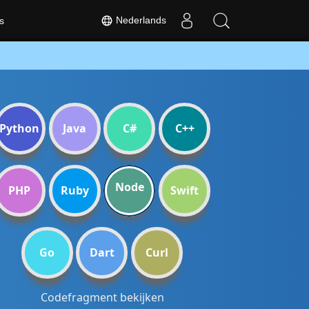
Nederlands
s
Python
Java
C#
C++
Node
PHP
Ruby
Swift
Go
Dart
Curl
Codefragment bekijken