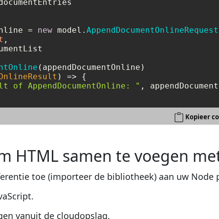
documentEntries

nline = 
new
 model.
AppendDocumentOnlineRequest
t
,

umentList

ntOnline
(appendDocumentOnline)

OnlineResult
) =>
 {

lt of AppendDocumentOnline: "
, appendDocument
Kopieer co
 om HTML samen te voegen me
erentie toe (importeer de bibliotheek) aan uw Node p
aScript.
en vanuit de cloudopslag.