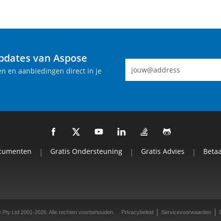
pdates van Aspose
n en aanbiedingen direct in je
cumenten
|
Gratis Ondersteuning
|
Gratis Advies
|
Beta
|
|
 Pty Ltd 2001-2026. Alle rechten voorbehouden.
Privacybeleid
Servicevoorwaarden