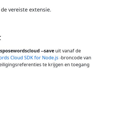
e vereiste extensie.
F
asposewordscloud --save
uit vanaf de
rds Cloud SDK for Node.js
-broncode van
ligingsreferenties te krijgen en toegang