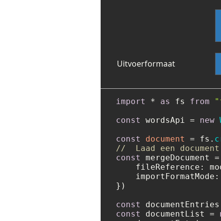
Uitvoerformaat
import
 * 
as
 fs 
from
"
const
 wordsApi = 
new
const
document
 = fs.
c
//  Laad een document
const
 mergeDocument =
fileReference
: mo
importFormatMode
:
})

const
const
 documentList = 