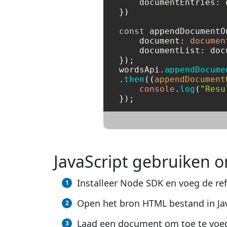
documentEntries
: 
})

const
 appendDocumentO
document
: 
documen
documentList
: doc
});

wordsApi.
appendDocume
.
then
(
(
appendDocument
console
.
log
(
"Resu
JavaScript gebruiken
Installeer Node SDK en voeg de ref
Open het bron HTML bestand in Jav
Laad een document om toe te voeg