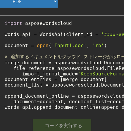
import
 asposewordscloud

words_api = WordsApi(client_id = 
'####-####
document = 
open
(
'Input1.doc'
, 
'rb'
)

# 追加するドキュメントをクラウド ストレージからロー
merge_document = asposewordscloud.DocumentEn
   file_reference=asposewordscloud.FileRefe
      import_format_mode=
'KeepSourceFormatt
document_entries = [merge_document]

document_list = asposewordscloud.DocumentEn
append_document_online = asposewordscloud.m
   document=document, document_list=document
コードを実行する