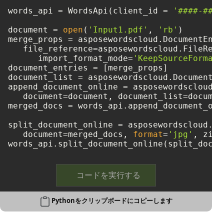
words_api = WordsApi(client_id = 
'####-####
document = 
open
(
'Input1.pdf'
, 
'rb'
)

merge_props = asposewordscloud.DocumentEntry
   file_reference=asposewordscloud.FileRefe
      import_format_mode=
'KeepSourceFormatt
document_entries = [merge_props]

document_list = asposewordscloud.DocumentEn
append_document_online = asposewordscloud.m
   document=document, document_list=document
merged_docs = words_api.append_document_onl
split_document_online = asposewordscloud.mo
   document=merged_docs, 
format
=
'jpg'
, zip_
コードを実行する
Pythonをクリップボードにコピーします