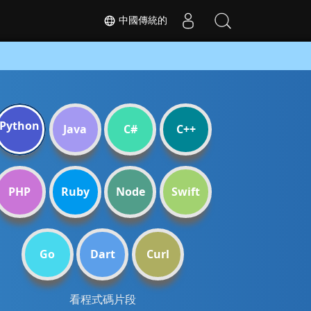
中國傳統的
Python
Java
C#
C++
PHP
Ruby
Node
Swift
Go
Dart
Curl
看程式碼片段