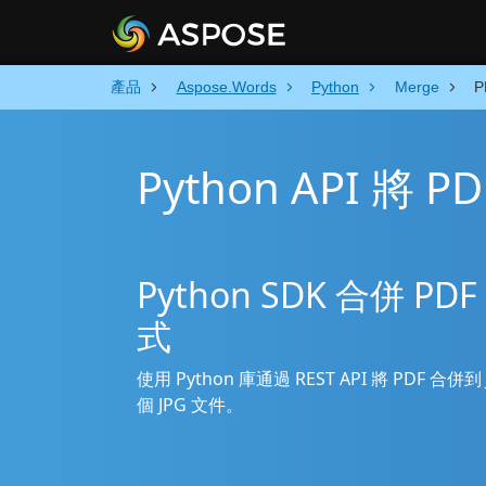
產品
Aspose.Words
Python
Merge
P
Python API 將 P
Python SDK 合併 
式
使用 Python 庫通過 REST API 將 PDF 
個 JPG 文件。