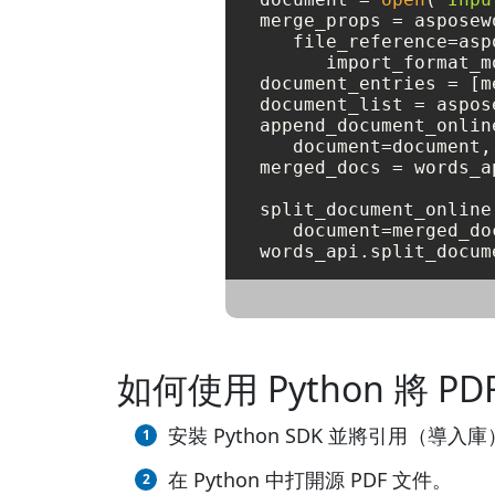
merge_props = asposew
   file_reference=asp
      import_format_m
document_entries = [m
document_list = aspos
append_document_onlin
   document=document,
merged_docs = words_a
split_document_online
   document=merged_do
如何使用 Python 將 PD
安裝 Python SDK 並將引用（導入庫
在 Python 中打開源 PDF 文件。