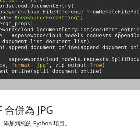
ordscloud.DocumentEntry(

osewordscloud.FileReference.fromRemoteFilePat
ode=
'KeepSourceFormatting'
)

erge_props]

ewordscloud.DocumentEntryList(document_entrie
e = asposewordscloud.models.requests.AppendDo
 document_list=document_list)

pi.append_document_online(append_document_onli
 = asposewordscloud.models.requests.SplitDocu
cs, 
format
=
'jpg'
, zip_output=
True
)

F 合併為 JPG
）添加到您的 Python 項目。