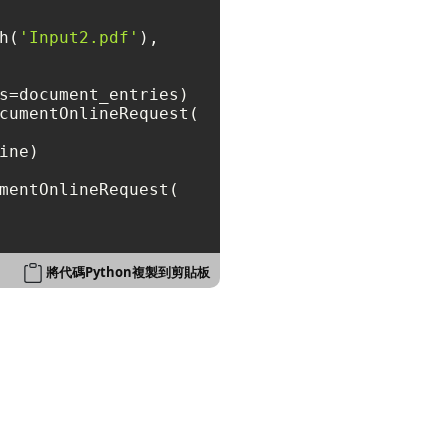
h(
'Input2.pdf'
),

s=document_entries)

cumentOnlineRequest(

ne)

mentOnlineRequest(

將代碼Python複製到剪貼板