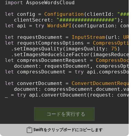
import
 AsposeWordsCloud

let
 config 
=
Configuration
(clientId: 
"####-
   clientSecret: 
"##################"
let
 api 
=
try
WordsAPI
(configuration: config
let
 requestDocument 
=
InputStream
(url: 
URL
(
let
 requestCompressOptions 
=
CompressOption
  .setImagesQuality(imagesQuality: 
75
)

  .setImagesReduceSizeFactor(imagesReduceSi
let
 compressDocumentRequest 
=
CompressDocum
let
 compressDocument 
=
try
 api.compressDocu
let
 convertDocument 
=
ConvertDocumentReques
   document: compressDocument.document.valu
_
=
try
 api.convertDocument(request: conver
コードを実行する
Swiftをクリップボードにコピーします