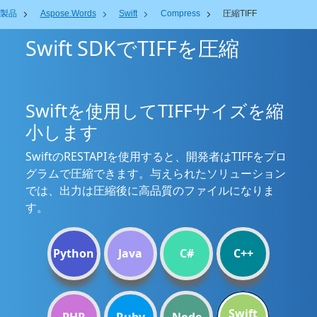
製品
Aspose.Words
Swift
Compress
圧縮TIFF
Swift SDKでTIFFを圧縮
Swiftを使用してTIFFサイズを縮
小します
SwiftのRESTAPIを使用すると、開発者はTIFFをプロ
グラムで圧縮できます。与えられたソリューション
では、出力は圧縮後に高品質のファイルになりま
す。
Python
Java
C#
C++
Swift