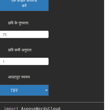
एक फ़ाइल अपलोड
करें
छवि के गुणवत्ता
छवि कमी अनुपात
आउटपुट स्वरूप
import
 AsposeWordsCloud
