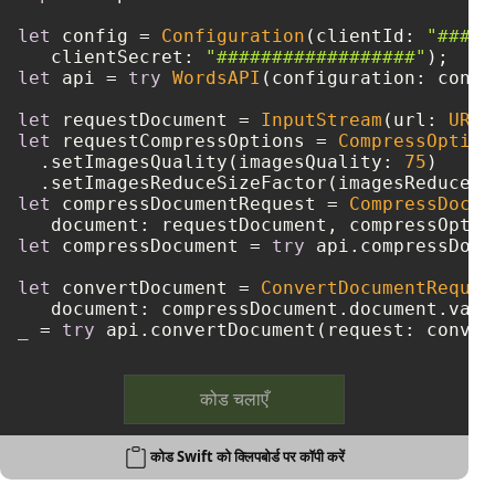
let
 config 
=
Configuration
(clientId: 
"####-
   clientSecret: 
"##################"
let
 api 
=
try
WordsAPI
(configuration: config
let
 requestDocument 
=
InputStream
(url: 
URL
(
let
 requestCompressOptions 
=
CompressOption
  .setImagesQuality(imagesQuality: 
75
)

  .setImagesReduceSizeFactor(imagesReduceSi
let
 compressDocumentRequest 
=
CompressDocum
let
 compressDocument 
=
try
 api.compressDocu
let
 convertDocument 
=
ConvertDocumentReques
   document: compressDocument.document.valu
_
=
try
 api.convertDocument(request: conver
कोड चलाएँ
कोड Swift को क्लिपबोर्ड पर कॉपी करें