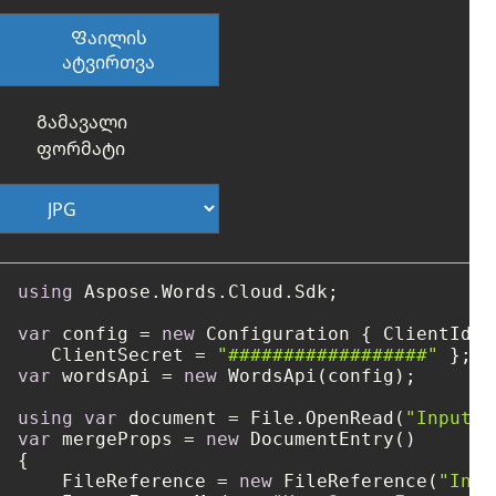
Ფაილის
ატვირთვა
Გამავალი
ფორმატი
using
 Aspose.Words.Cloud.Sdk;

var
 config = 
new
 Configuration { ClientId =
   ClientSecret = 
"##################"
var
 wordsApi = 
new
 WordsApi(config);

using
var
 document = File.OpenRead(
"Input1.
var
 mergeProps = 
new
 DocumentEntry()

{

    FileReference = 
new
 FileReference(
"Inpu