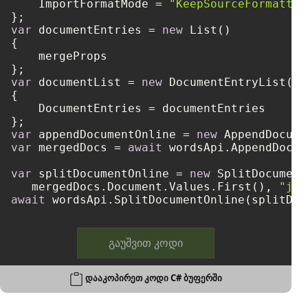
    ImportFormatMode = 
"KeepSourceFormattin
var
 documentEntries = 
new
 List()

{

    mergeProps

var
 documentList = 
new
 DocumentEntryList()

{

    DocumentEntries = documentEntries

var
 appendDocumentOnline = 
new
var
 mergedDocs = 
await
 wordsApi.AppendDocum
var
 splitDocumentOnline = 
new
 SplitDocument
   mergedDocs.Document.Values.First(), 
"jpg
await
გაუშვით კოდი
დააკოპირეთ კოდი C# ბუფერში