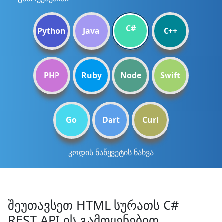
C#
Python
Java
C++
PHP
Ruby
Node
Swift
Go
Dart
Curl
კოდის ნაწყვეტის ნახვა
შეუთავსეთ HTML სურათს C#
REST API ის გამოყენებით