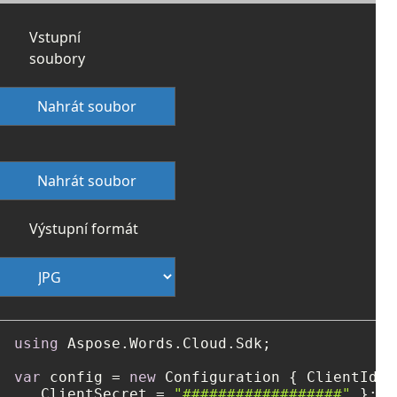
Vstupní
soubory
Nahrát soubor
Nahrát soubor
Výstupní formát
using
 Aspose.Words.Cloud.Sdk;

var
 config = 
new
 Configuration { ClientId =
   ClientSecret = 
"##################"