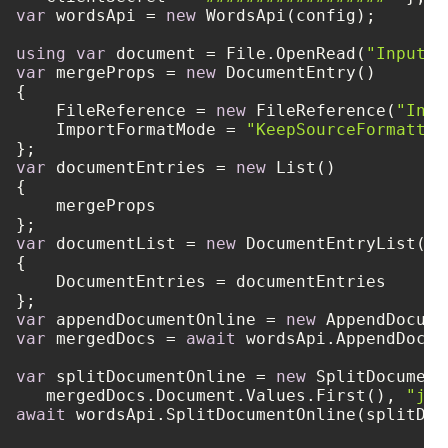
var
 wordsApi = 
new
 WordsApi(config);

using
var
 document = File.OpenRead(
"Input1.
var
 mergeProps = 
new
 DocumentEntry()

{

    FileReference = 
new
 FileReference(
"Inpu
    ImportFormatMode = 
"KeepSourceFormattin
var
 documentEntries = 
new
 List()

{

    mergeProps

var
 documentList = 
new
 DocumentEntryList()

{

    DocumentEntries = documentEntries

var
 appendDocumentOnline = 
new
var
 mergedDocs = 
await
 wordsApi.AppendDocum
var
 splitDocumentOnline = 
new
 SplitDocument
   mergedDocs.Document.Values.First(), 
"jpg
await