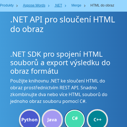
Produkty
Aspose.Words
.NET
Merge
HTML do obraz
.NET API pro sloučení HTML
do obraz
.NET SDK pro spojení HTML
souborů a export výsledku do
obraz formátu
Použijte knihovnu .NET ke sloučení HTML do
obraz prostřednictvím REST API. Snadno
zkombinujte dva nebo více HTML souborů do
jednoho obraz souboru pomocí C#.
C#
Python
Java
C++