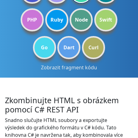
PHP
Ruby
Node
Swift
Go
Dart
Curl
Zobrazit fragment kódu
Zkombinujte HTML s obrázkem
pomocí C# REST API
Snadno slučujte HTML soubory a exportujte
výsledek do grafického formátu v C# kódu. Tato
knihovna C# je navržena tak, aby kombinovala více