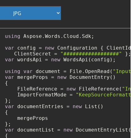
using
 Aspose.Words.Cloud.Sdk;

var
 config = 
new
 Configuration { ClientId =
   ClientSecret = 
"##################"
var
 wordsApi = 
new
 WordsApi(config);

using
var
 document = File.OpenRead(
"Input1.
var
 mergeProps = 
new
 DocumentEntry()

{

    FileReference = 
new
 FileReference(
"Inpu
    ImportFormatMode = 
"KeepSourceFormattin
var
 documentEntries = 
new
 List()

{

    mergeProps

var
 documentList = 
new
 DocumentEntryList()

{
