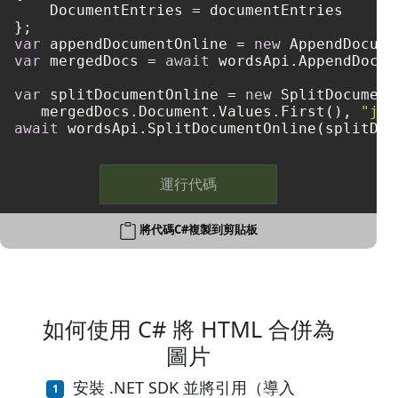
    DocumentEntries = documentEntries

var
 appendDocumentOnline = 
new
var
 mergedDocs = 
await
 wordsApi.AppendDocum
var
 splitDocumentOnline = 
new
 SplitDocument
   mergedDocs.Document.Values.First(), 
"jpg
await
運行代碼
將代碼C#複製到剪貼板
如何使用 C# 將 HTML 合併為
圖片
安裝 .NET SDK 並將引用（導入