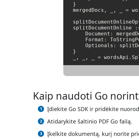
}

mergedDocs, _, _ = wo
splitDocumentOnlineOp
splitDocumentOnline :
    Document: mergedDo
    Format: ToStringP
    Optionals: splitD
}

Kaip naudoti Go norin
Įdiekite Go SDK ir pridėkite nuorod
Atidarykite šaltinio PDF Go failą.
Įkelkite dokumentą, kurį norite pri