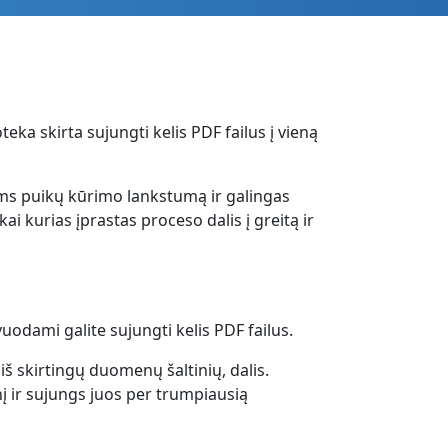
ka skirta sujungti kelis PDF failus į vieną
ms puikų kūrimo lankstumą ir galingas
 kurias įprastas proceso dalis į greitą ir
uodami galite sujungti kelis PDF failus.
 skirtingų duomenų šaltinių, dalis.
į ir sujungs juos per trumpiausią