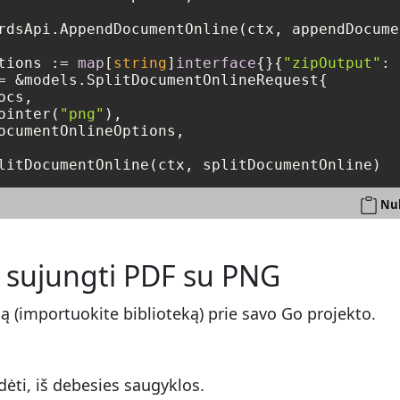
rdsApi.AppendDocumentOnline(ctx, appendDocume
tions := 
map
[
string
]
interface
{}{
"zipOutput"
: 
= &models.SplitDocumentOnlineRequest{

cs,

ointer(
"png"
),

ocumentOnlineOptions,

Nuk
t sujungti PDF su PNG
ą (importuokite biblioteką) prie savo Go projekto.
dėti, iš debesies saugyklos.