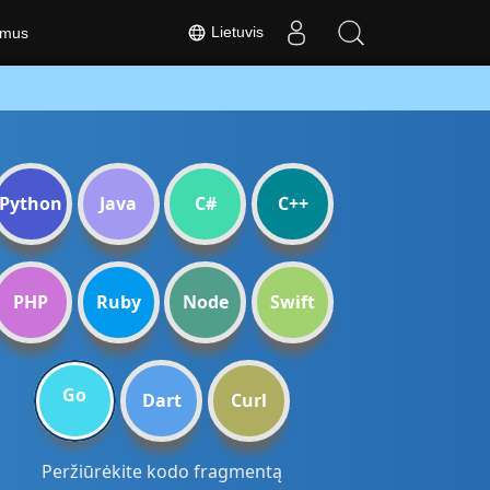
Lietuvis
 mus
Python
Java
C#
C++
PHP
Ruby
Node
Swift
Go
Dart
Curl
Peržiūrėkite kodo fragmentą