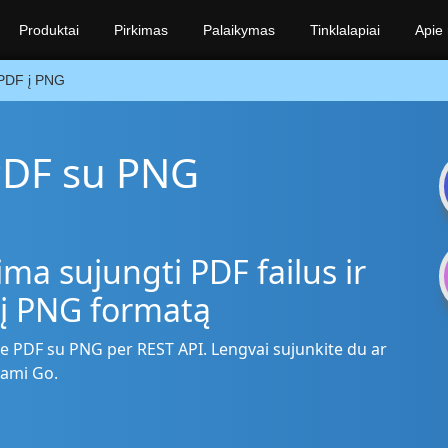
Produktai
Pirkimas
Palaikymas
Tinklalapiai
Apie
PDF į PNG
PDF su PNG
ma sujungti PDF failus ir
 į PNG formatą
e PDF su PNG per REST API. Lengvai sujunkite du ar
dami Go.