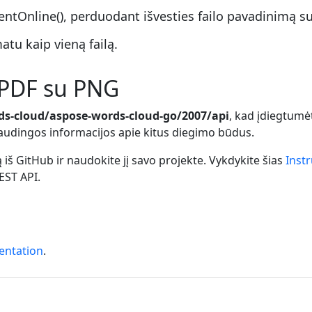
Online(), perduodant išvesties failo pavadinimą su 
tu kaip vieną failą.
 PDF su PNG
ds-cloud/aspose-words-cloud-go/2007/api
, kad įdiegtum
audingos informacijos apie kitus diegimo būdus.
 iš GitHub ir naudokite jį savo projekte. Vykdykite šias
Inst
EST API.
entation
.