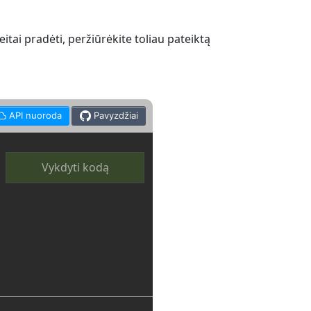
ai pradėti, peržiūrėkite toliau pateiktą
API nuoroda
Pavyzdžiai
Vykdyti kodą