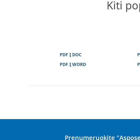
Kiti p
PDF Į DOC
P
PDF Į WORD
P
Prenumeruokite "Aspose