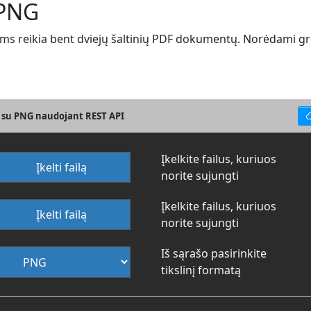
 PNG
s reikia bent dviejų šaltinių PDF dokumentų. Norėdami greit
F su PNG naudojant REST API
Įkelkite failus, kuriuos
Įkelti failą
norite sujungti
Įkelkite failus, kuriuos
Įkelti failą
norite sujungti
Iš sąrašo pasirinkite
tikslinį formatą