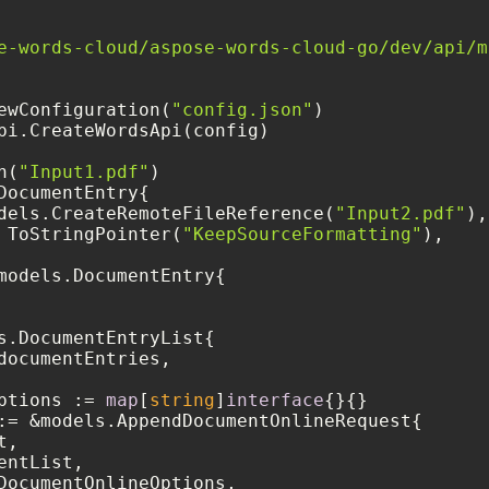
e-words-cloud/aspose-words-cloud-go/dev/api/m
ewConfiguration(
"config.json"
)

pi.CreateWordsApi(config)

n(
"Input1.pdf"
)

DocumentEntry{

dels.CreateRemoteFileReference(
"Input2.pdf"
),

 ToStringPointer(
"KeepSourceFormatting"
),

models.DocumentEntry{

s.DocumentEntryList{

documentEntries,

ptions := 
map
[
string
]
interface
{}{}

:= &models.AppendDocumentOnlineRequest{

,

ntList,

DocumentOnlineOptions,
