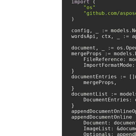
import
 (

"os"
"github.com/aspos
)

config, _ := models.N
wordsApi, ctx, _ := a
document, _ := os.Ope
mergeProps := models.
    FileReference: mo
    ImportFormatMode:
}

documentEntries := []
    mergeProps,

}

documentList := model
    DocumentEntries: 
}

appendDocumentOnlineO
appendDocumentOnline 
    Document: document
    ImageList: &docume
    Optionals: append