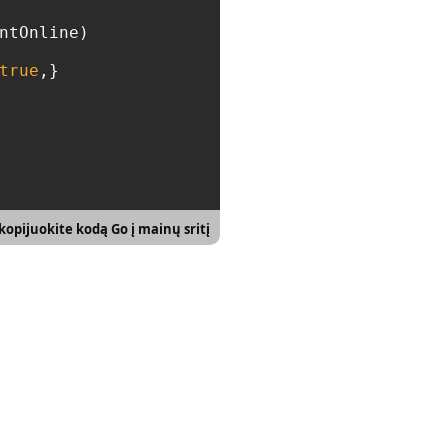
ntOnline)

true
,}

opijuokite kodą Go į mainų sritį