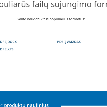
opuliarūs failų sujungimo fo
Galite naudoti kitus populiarius formatus:
DF Į DOCX
PDF Į VAIZDAS
DF Į XPS
" produktų naujinius