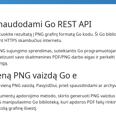
 naudodami Go REST API
kite rezultatą į PNG grafinį formatą Go kodu. Ši Go bibliote
nt HTTPS skambučius internetu.
 PNG sujungimo sprendimas, suteikiantis Go programuotoja
zuoti savo skaitmenines PDF/PNG darbo eigas ir perkelti kai
ngą.
ieną PNG vaizdą Go e
 į vieną PNG vaizdą. Pavyzdžiui, prieš spausdindami ar archyv
kumentų apdorojimo metodo, skirto generuoti PNG vaizdus iš
manipuliavimo Go biblioteką, kuri apdoros PDF failų rinkin
ią grafinę išvestį.