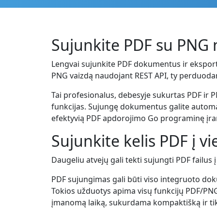
Sujunkite PDF su PNG
Lengvai sujunkite PDF dokumentus ir eksportuo
PNG vaizdą naudojant REST API, ty perduoda
Tai profesionalus, debesyje sukurtas PDF ir
funkcijas. Sujungę dokumentus galite automati
efektyvią PDF apdorojimo Go programinę įra
Sujunkite kelis PDF į v
Daugeliu atvejų gali tekti sujungti PDF failus
PDF sujungimas gali būti viso integruoto do
Tokios užduotys apima visų funkcijų PDF/PNG 
įmanomą laiką, sukurdama kompaktišką ir tiksl