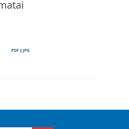
rmatai
PDF Į JPG