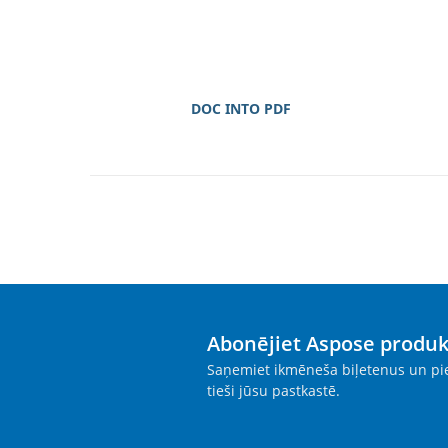
DOC INTO PDF
Abonējiet Aspose produ
Saņemiet ikmēneša biļetenus un pie
tieši jūsu pastkastē.