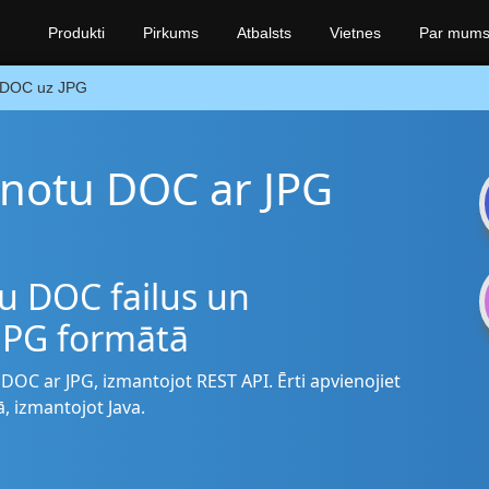
Produkti
Pirkums
Atbalsts
Vietnes
Par mum
DOC uz JPG
ienotu DOC ar JPG
tu DOC failus un
 JPG formātā
u DOC ar JPG, izmantojot REST API. Ērti apvienojiet
ā, izmantojot Java.