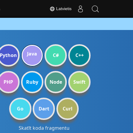
Latvietis
s
Java
Python
C#
C++
PHP
Ruby
Node
Swift
Go
Dart
Curl
Skatīt koda fragmentu