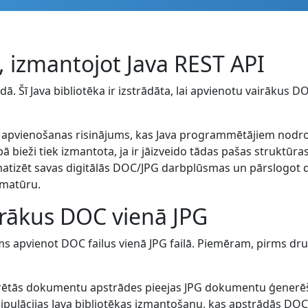
, izmantojot Java REST API
ā. Šī Java bibliotēka ir izstrādāta, lai apvienotu vairākus DO
apvienošanas risinājums, kas Java programmētājiem nodrošin
ā bieži tiek izmantota, ja ir jāizveido tādas pašas struktū
omatizēt savas digitālās DOC/JPG darbplūsmas un pārslogot 
mmatūru.
irākus DOC vienā JPG
 apvienot DOC failus vienā JPG failā. Piemēram, pirms dru
grētās dokumentu apstrādes pieejas JPG dokumentu ģenerēša
pulācijas Java bibliotēkas izmantošanu, kas apstrādās DOC 