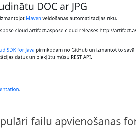
pludinātu DOC ar JPG
' izmantojot
Maven
veidošanas automatizācijas rīku.
spose-cloud
artifact.aspose-cloud-releases
http://artifact
ud SDK for Java
pirmkodam no GitHub un izmantot to savā pr
tācijas datus un piekļūtu mūsu REST API.
entation
.
opulāri failu apvienošanas fo