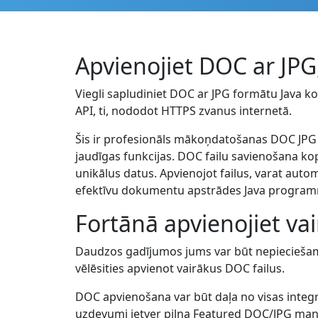
Apvienojiet DOC ar JPG
Viegli sapludiniet DOC ar JPG formātu Java kod
API, ti, nododot HTTPS zvanus internetā.
Šis ir profesionāls mākoņdatošanas DOC JPG 
jaudīgas funkcijas. DOC failu savienošana kop
unikālus datus. Apvienojot failus, varat aut
efektīvu dokumentu apstrādes Java progra
Fortānā apvienojiet va
Daudzos gadījumos jums var būt nepieciešams
vēlēsities apvienot vairākus DOC failus.
DOC apvienošana var būt daļa no visas inte
uzdevumi ietver pilna Featured DOC/JPG mani