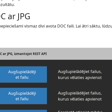
zultātu.
C ar JPG
epieciešami vismaz divi avota DOC faili. Lai ātri sāktu, lūdz
C ar JPG, izmantojot REST API
Augšupielādējiet failus,
Augšupielādēji
et failu
kurus vēlaties apvienot
Augšupielādējiet failus,
Augšupielādēji
et failu
kurus vēlaties apvienot