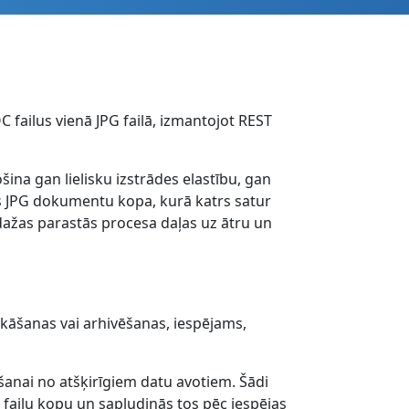
C failus vienā JPG failā, izmantojot REST
a gan lielisku izstrādes elastību, gan
ras JPG dokumentu kopa, kurā katrs satur
dažas parastās procesa daļas uz ātru un
kāšanas vai arhivēšanas, iespējams,
nai no atšķirīgiem datu avotiem. Šādi
failu kopu un sapludinās tos pēc iespējas