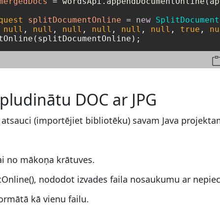
mergedDocs
=
 wordsApi.appendDocumentOnline(ap
quest
splitDocumentOnline
=
new
SplitDocument
 
null
, 
null
, 
null
, 
null
, 
null
, 
null
, 
true
, 
nu
sapludinātu DOC ar JPG
t atsauci (importējiet bibliotēku) savam Java projekta
ai no mākoņa krātuves.
nline(), nododot izvades faila nosaukumu ar nepie
ormātā kā vienu failu.