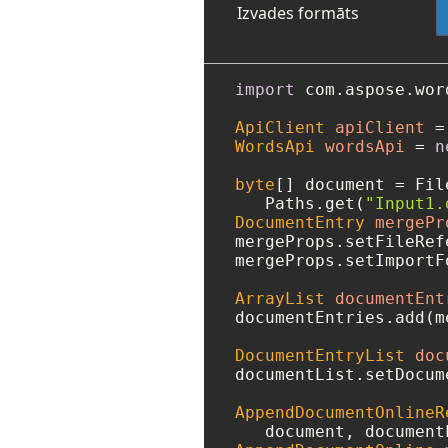
Izvades formāts
import
 com.aspose.wor
ApiClient
apiClient
=
WordsApi
wordsApi
=
n
byte
[] document = Fil
   Paths.get(
"Input1.
DocumentEntry
mergePr
mergeProps.setFileRef
mergeProps.setImportF
ArrayList
documentEnt
documentEntries.add(m
DocumentEntryList
doc
documentList.setDocum
AppendDocumentOnlineR
   document, document