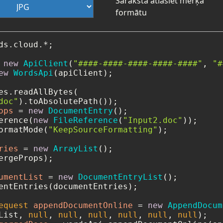
Sarakstā atlasiet mērķa
formātu
ds.cloud.*;

new
ApiClient
(
"####-####-####-####-####"
, 
"#
ew
WordsApi
(apiClient);

es.readAllBytes(

doc"
ops
=
new
DocumentEntry
();

erence(
new
FileReference
(
"Input2.doc"
));

ormatMode(
"KeepSourceFormatting"
);

ries
=
new
ArrayList
();

ergeProps);

umentList
=
new
DocumentEntryList
();

entEntries(documentEntries);

equest
appendDocumentOnline
=
new
AppendDocum
List, 
null
, 
null
, 
null
, 
null
, 
null
, 
null