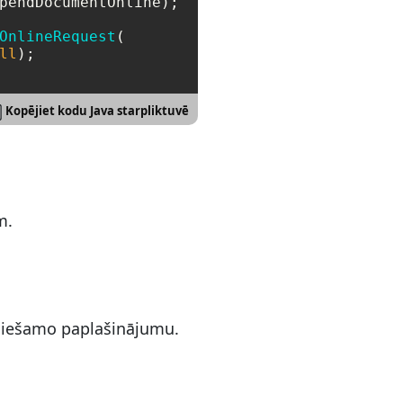
pendDocumentOnline);

OnlineRequest
(

ll
);

Kopējiet kodu Java starpliktuvē
m.
ciešamo paplašinājumu.