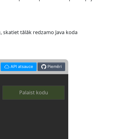
u, skatiet tālāk redzamo Java koda
API atsauce
Piemēri
Palaist kodu