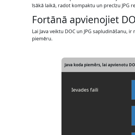
īsākā laikā, radot kompaktu un precīzu JPG re
Fortānā apvienojiet DO
Lai Java veiktu DOC un JPG sapludināšanu, ir n
piemēru.
Java koda piemērs, lai apvienotu DO
Ievades faili