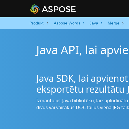
Produkti
Aspose.Words
Java
Merge
Java API, lai apv
Java SDK, lai apvieno
eksportētu rezultātu
Izmantojiet Java bibliotēku, lai sapludināt
divus vai vairākus DOC failus vienā JPG fail