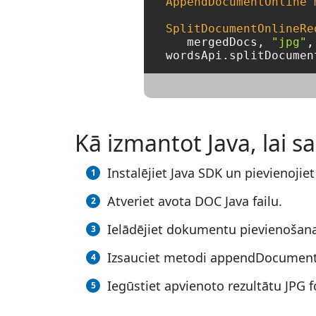
AppendDocumentOnline
SplitDocumentOnlineRe
   mergedDocs, 
"jpg"
,
Kā izmantot Java, lai 
Instalējiet Java SDK un pievienojie
Atveriet avota DOC Java failu.
Ielādējiet dokumentu pievienošan
Izsauciet metodi appendDocumentO
Iegūstiet apvienoto rezultātu JPG f