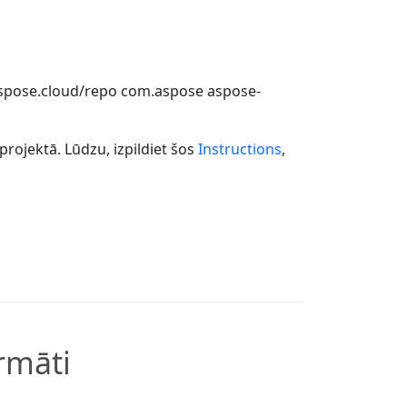
.aspose.cloud/repo
com.aspose
aspose-
ojektā. Lūdzu, izpildiet šos
Instructions
,
rmāti