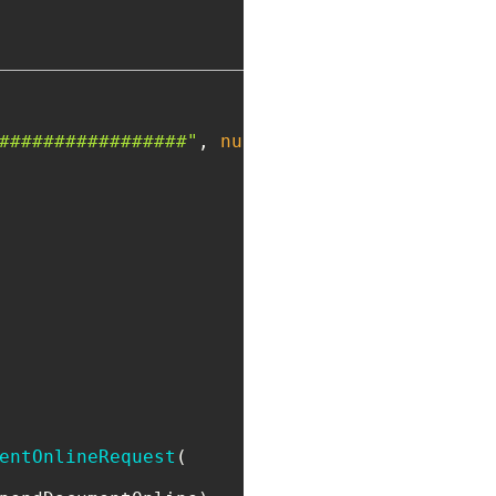
#################"
, 
null
entOnlineRequest
(
