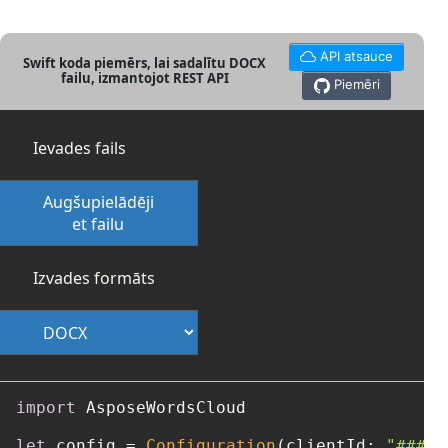
API atsauce
Swift koda piemērs, lai sadalītu DOCX
failu, izmantojot REST API
Piemēri
Ievades fails
Augšupielādēji
et failu
Izvades formāts
import
 AsposeWordsCloud

let
 config 
=
Configuration
(clientId: 
"####-