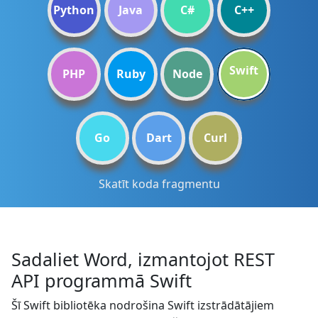
Python
Java
C#
C++
Swift
PHP
Ruby
Node
Go
Dart
Curl
Skatīt koda fragmentu
Sadaliet Word, izmantojot REST
API programmā Swift
Šī Swift bibliotēka nodrošina Swift izstrādātājiem