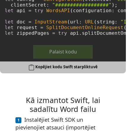
  clientSecret: 
"##################"
let
 api 
=
try
WordsAPI
(configuration: config
let
 doc 
=
InputStream
(url: 
URL
(string: 
"Inp
let
 request 
=
SplitDocumentOnlineRequest
(do
let
 zippedPages 
=
try
 api.splitDocumentOnli
Palaist kodu
Kopējiet kodu Swift starpliktuvē
Kā izmantot Swift, lai
sadalītu Word failu
Instalējiet Swift SDK un
pievienojiet atsauci (importējiet