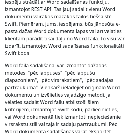
iespēju strādāt ar Word sadalīšanas funkciju,
izmantojot REST API. Tas ļauj sadalīt vienu Word
dokumentu vairākos mazākos failos tiešsaistē
Swift. Piemēram, jums, iespējams, būs jānosūta e-
pastā dažas Word dokumenta lapas vai arī vēlaties
klientam parādīt tikai daļu no Word faila. To visu var
izdarīt, izmantojot Word sadalīšanas funkcionalitāti
Swift kodā.
Word faila sadalīšanai var izmantot dažādas
metodes: "pēc lappuses", "pēc lappušu
diapazoniem", "pēc virsrakstiem", "pēc sadaļas
pārtraukuma". Vienkārši ielādējiet oriģinālo Word
dokumentu un izvēlieties vajadzīgo metodi. Ja
vēlaties sadalīt Word failu atbilstoši šiem
kritērijiem, izmantojot Swift kodu, pārliecinieties,
vai Word dokumentā tiek izmantoti nepieciešamie
virsrakstu stili vai tajā ir sadaļu pārtraukumi. Pēc
Word dokumenta sadalīšanas varat eksportēt