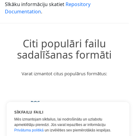
Sīkāku informāciju skatiet
Repository
Documentation
.
Citi populāri failu
sadalīšanas formāti
Varat izmantot citus populārus formātus:
DOC
DOCX
SĪKFAILU FAILI
Mēs izmantojam sīkfailus, lai nodrošinātu un uzlabotu
HTML
apmeklētāju pieredzi. Jūs varat iepazīties ar informāciju
PDF
Privātuma politikā
un izvēlēties sev piemērotākās iespējas.