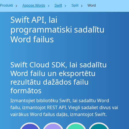
Produkti
Aspose.Words
Swift
Split
Word
Swift API, lai
programmatiski sadalītu
Word failus
Swift Cloud SDK, lai sadalītu
Word failu un eksportētu
rezultātu dažādos failu
formātos
Izmantojiet bibliotēku Swift, lai sadalītu Word
failu, izmantojot REST API. Viegli sadaliet divus vai
vairākus Word failus daļās, izmantojot Swift.