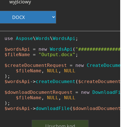
wyjściowy
use
Aspose
\
Words
\
WordsApi
;

$wordsApi
 = 
new
WordsApi
(
"#################
$fileName
 = 
"Output.docx"
;

$createDocumentRequest
 = 
new
CreateDocument
$fileName
, 
NULL
, 
NULL
$wordsApi
->
createDocument
(
$createDocumentRe
$downloadDocumentRequest
 = 
new
DownloadFile
$fileName
, 
NULL
, 
NULL
$wordsApi
->
downloadFile
(
$downloadDocumentRe
Uruchom kod