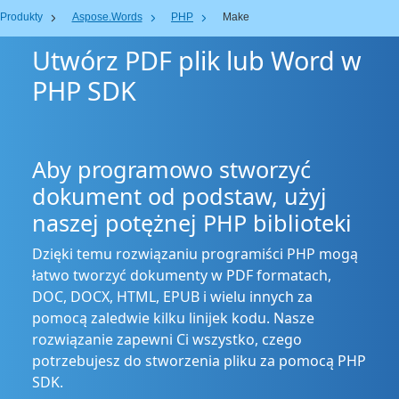
Produkty
Aspose.Words
PHP
Make
Utwórz PDF plik lub Word w
PHP SDK
Aby programowo stworzyć
dokument od podstaw, użyj
naszej potężnej PHP biblioteki
Dzięki temu rozwiązaniu programiści PHP mogą
łatwo tworzyć dokumenty w PDF formatach,
DOC, DOCX, HTML, EPUB i wielu innych za
pomocą zaledwie kilku linijek kodu. Nasze
rozwiązanie zapewni Ci wszystko, czego
potrzebujesz do stworzenia pliku za pomocą PHP
SDK.