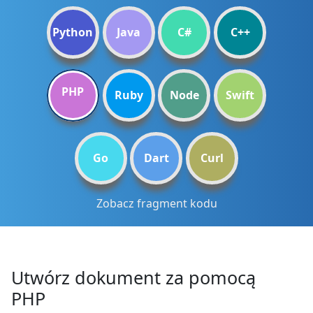
Python
Java
C#
C++
PHP
Ruby
Node
Swift
Go
Dart
Curl
Zobacz fragment kodu
Utwórz dokument za pomocą
PHP