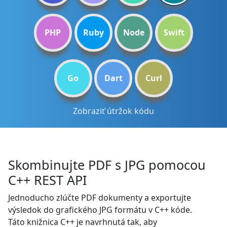
PHP
Ruby
Node
Swift
Go
Dart
Curl
Zobraziť útržok kódu
Skombinujte PDF s JPG pomocou
C++ REST API
Jednoducho zlúčte PDF dokumenty a exportujte
výsledok do grafického JPG formátu v C++ kóde.
Táto knižnica C++ je navrhnutá tak, aby