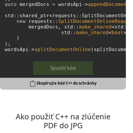
auto
 mergedDocs = wordsApi->
appendDocumentO
std::shared_ptr<requests::SplitDocumentOnli
new
 requests::
SplitDocumentOnlineReques
        mergedDocs, std::
make_shared
<std::w
		   std::
make_shared
<
bool
>(
t
    )

);

wordsApi->
splitDocumentOnline
Spustiť kód
Skopírujte kód C++ do schránky
Ako použiť C++ na zlúčenie
PDF do JPG