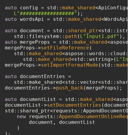
auto
 config = std::
make_shared
<ApiConfigura
L"##################"
auto
 wordsApi = std::
make_shared
<WordsApi>(
auto
 document = std::
shared_ptr
<std::istrea
   std::filesystem::
path
(
L"Input1.pdf"
auto
 mergeProps = std::
make_shared
<aspose::
mergeProps->
setFileReference
(

   std::
make_shared
<aspose::words::cloud::m
      std::
make_shared
<std::wstring>(
L"Inpu
mergeProps->
setImportFormatMode
(std::
make_s
auto
 documentEntries = 

   std::make_shared<std::vector<std::shared
documentEntries->
push_back
(mergeProps);

auto
 documentList = std::
make_shared
<aspose
documentList->
setDocumentEntries
(documentEn
std::shared_ptr<requests::AppendDocumentOnl
new
 requests::
AppendDocumentOnlineReque
        document, documentList

    )
