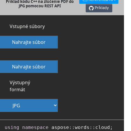
Príklad kódu C++ na zlúčenie PDF do
JPG pomocou REST API
Príklady
Vstupné súbory
Nahrajte súbor
Nahrajte súbor
Výstupný
formát
using
namespace
 aspose::words::cloud;
