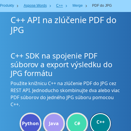
Produkty
Aspose.Words
C++
Merge
PDF do JPG
C++ API na zlúčenie PDF do
JPG
C++ SDK na spojenie PDF
súborov a export výsledku do
JPG formátu
Použite knižnicu C++ na zlúčenie PDF do JPG cez
REST API. Jednoducho skombinujte dva alebo viac
PDF súborov do jedného JPG súboru pomocou
C++.
C++
Python
Java
C#