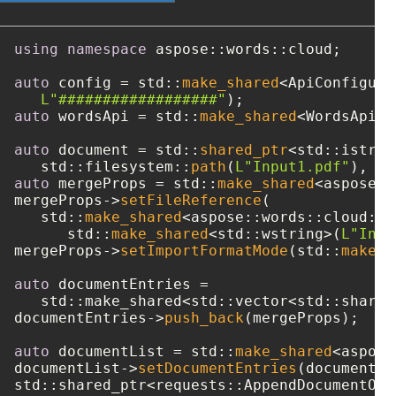
using
namespace
 aspose::words::cloud;

auto
 config = std::
make_shared
<ApiConfigura
L"##################"
auto
 wordsApi = std::
make_shared
<WordsApi>(
auto
 document = std::
shared_ptr
<std::istrea
   std::filesystem::
path
(
L"Input1.pdf"
auto
 mergeProps = std::
make_shared
<aspose::
mergeProps->
setFileReference
(

   std::
make_shared
<aspose::words::cloud::m
      std::
make_shared
<std::wstring>(
L"Inpu
mergeProps->
setImportFormatMode
(std::
make_s
auto
 documentEntries = 

   std::make_shared<std::vector<std::shared
documentEntries->
push_back
(mergeProps);

auto
 documentList = std::
make_shared
<aspose
documentList->
setDocumentEntries
(documentEn
std::shared_ptr<requests::AppendDocumentOnl