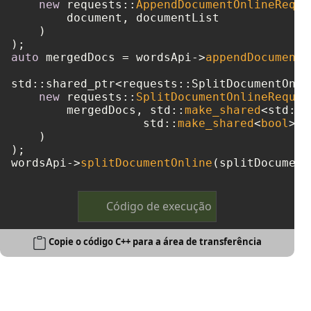
new
 requests::
AppendDocumentOnlineReque
        document, documentList

    )

auto
 mergedDocs = wordsApi->
appendDocumentO
std::shared_ptr<requests::SplitDocumentOnli
new
 requests::
SplitDocumentOnlineReques
        mergedDocs, std::
make_shared
<std::w
		   std::
make_shared
<
bool
>(
t
    )

);

wordsApi->
splitDocumentOnline
Código de execução
Copie o código C++ para a área de transferência