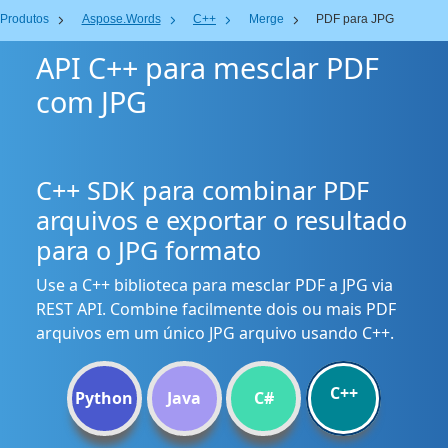
Produtos
Aspose.Words
C++
Merge
PDF para JPG
API C++ para mesclar PDF
com JPG
C++ SDK para combinar PDF
arquivos e exportar o resultado
para o JPG formato
Use a C++ biblioteca para mesclar PDF a JPG via
REST API. Combine facilmente dois ou mais PDF
arquivos em um único JPG arquivo usando C++.
C++
Python
Java
C#