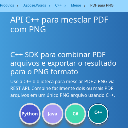
Produtos
Aspose.Words
C++
Merge
PDF para PNG
API C++ para mesclar PDF
com PNG
C++ SDK para combinar PDF
arquivos e exportar o resultado
para o PNG formato
Use a C++ biblioteca para mesclar PDF a PNG via
REST API. Combine facilmente dois ou mais PDF
arquivos em um único PNG arquivo usando C++.
C++
Python
Java
C#