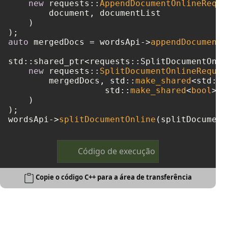
new
 requests::
AppendDocumentOnlineReque
        document, documentList

    )

auto
 mergedDocs = wordsApi->
appendDocumentO
std::shared_ptr<requests::SplitDocumentOnli
new
 requests::
SplitDocumentOnlineReques
        mergedDocs, std::
make_shared
<std::w
		   std::
make_shared
<
bool
>(
t
    )

);

wordsApi->
splitDocumentOnline
Código de execução
Copie o código C++ para a área de transferência