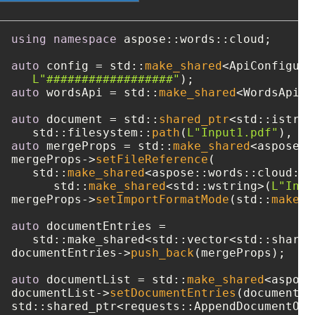
using
namespace
 aspose::words::cloud;

auto
 config = std::
make_shared
<ApiConfigura
L"##################"
auto
 wordsApi = std::
make_shared
<WordsApi>(
auto
 document = std::
shared_ptr
<std::istrea
   std::filesystem::
path
(
L"Input1.pdf"
auto
 mergeProps = std::
make_shared
<aspose::
mergeProps->
setFileReference
(

   std::
make_shared
<aspose::words::cloud::m
      std::
make_shared
<std::wstring>(
L"Inpu
mergeProps->
setImportFormatMode
(std::
make_s
auto
 documentEntries = 

   std::make_shared<std::vector<std::shared
documentEntries->
push_back
(mergeProps);

auto
 documentList = std::
make_shared
<aspose
documentList->
setDocumentEntries
(documentEn
std::shared_ptr<requests::AppendDocumentOnl