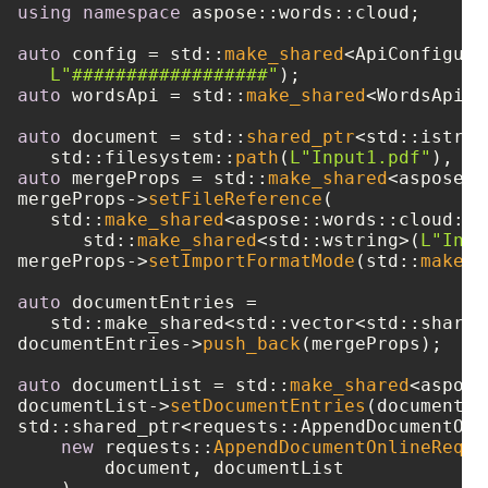
using
namespace
 aspose::words::cloud;

auto
 config = std::
make_shared
<ApiConfigura
L"##################"
auto
 wordsApi = std::
make_shared
<WordsApi>(
auto
 document = std::
shared_ptr
<std::istrea
   std::filesystem::
path
(
L"Input1.pdf"
auto
 mergeProps = std::
make_shared
<aspose::
mergeProps->
setFileReference
(

   std::
make_shared
<aspose::words::cloud::m
      std::
make_shared
<std::wstring>(
L"Inpu
mergeProps->
setImportFormatMode
(std::
make_s
auto
 documentEntries = 

   std::make_shared<std::vector<std::shared
documentEntries->
push_back
(mergeProps);

auto
 documentList = std::
make_shared
<aspose
documentList->
setDocumentEntries
(documentEn
std::shared_ptr<requests::AppendDocumentOnl
new
 requests::
AppendDocumentOnlineReque
        document, documentList
