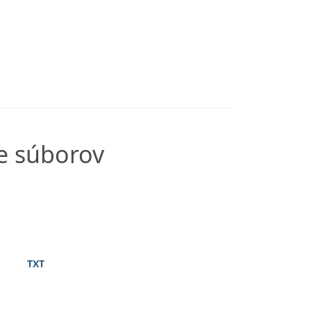
e súborov
TXT