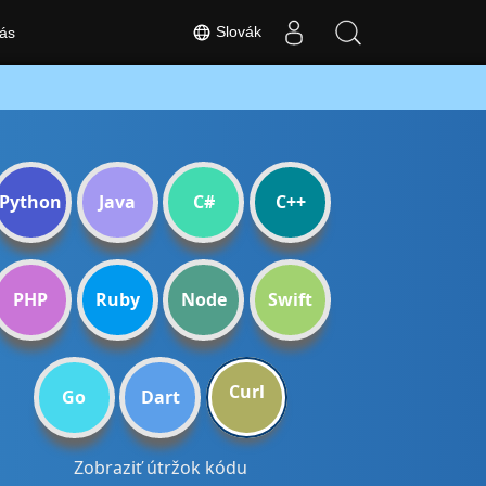
Slovák
ás
Python
Java
C#
C++
PHP
Ruby
Node
Swift
Curl
Go
Dart
Zobraziť útržok kódu