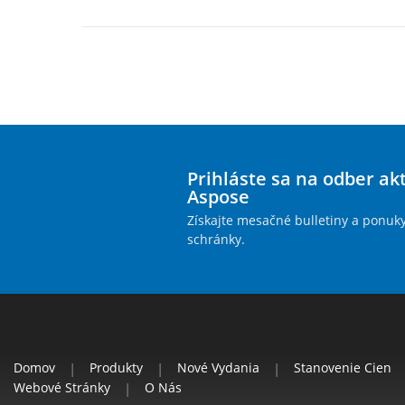
Prihláste sa na odber ak
Aspose
Získajte mesačné bulletiny a ponuk
schránky.
Domov
|
Produkty
|
Nové Vydania
|
Stanovenie Cien
Webové Stránky
|
O Nás