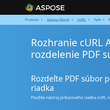
Produkty
Aspose.Words
cURL
Split
Rozhranie cURL 
rozdelenie PDF 
Rozdeľte PDF súbor 
riadka
Použite nástroj príkazového riadka cURL n