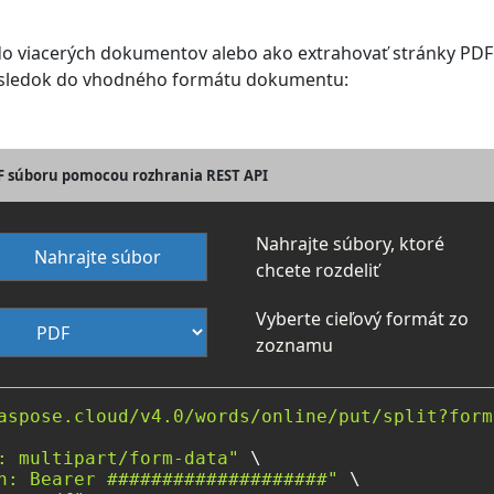
do viacerých dokumentov alebo ako extrahovať stránky PDF
 výsledok do vhodného formátu dokumentu:
DF súboru pomocou rozhrania REST API
Nahrajte súbory, ktoré
Nahrajte súbor
chcete rozdeliť
Vyberte cieľový formát zo
zoznamu
aspose.cloud/v4.0/words/online/put/split?form
: multipart/form-data"
 \

n: Bearer ####################"
 \
