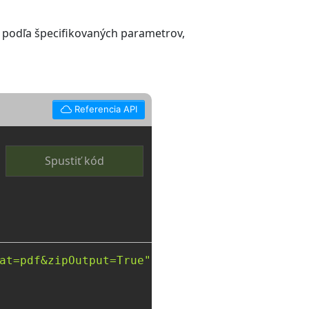
 podľa špecifikovaných parametrov,
Referencia API
Spustiť kód
at=pdf&zipOutput=True"
 \
