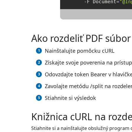
     -F Document=
"@In
Ako rozdeliť PDF súbo
Nainštalujte pomôcku cURL
Získajte svoje poverenia na prístu
Odovzdajte token Bearer v hlavičke
Zavolajte metódu /split na rozdele
Stiahnite si výsledok
Knižnica cURL na rozde
Stiahnite si a nainštalujte obslužný program 