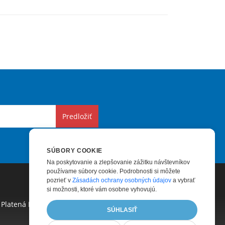
Predložiť
SÚBORY COOKIE
Na poskytovanie a zlepšovanie zážitku návštevníkov
používame súbory cookie. Podrobnosti si môžete
pozrieť v
Zásadách ochrany osobných údajov
a vybrať
si možnosti, ktoré vám osobne vyhovujú.
Platená Podpora
|
Platené Poradenstvo
|
Blog
|
SÚHLASIŤ