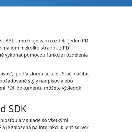
ST API. Umožňuje vám rozdeliť jeden PDF
e-mailom niekoľko stránok z PDF
né vykonať pomocou funkcie rozdelenia
ov', 'podľa zlomu sekcie'. Stačí načítať
 požadované štýly nadpisov alebo
elení PDF dokumentu môžete výsledok
ud SDK
losťou a v súlade so všetkými
 je založená na interakcii klient-server