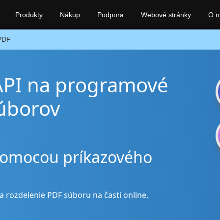
Produkty
Nákup
Podpora
Webové stránky
O n
PDF
API na programové
súborov
pomocou príkazového
a rozdelenie PDF súboru na časti online.