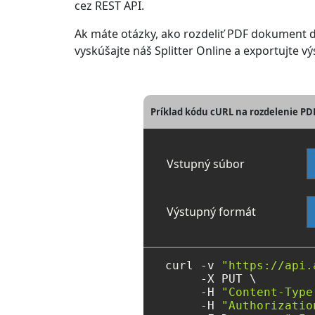
cez REST API.
Ak máte otázky, ako rozdeliť PDF dokument 
vyskúšajte náš Splitter Online a exportujte
Príklad kódu cURL na rozdelenie P
Vstupný súbor
Výstupný formát
curl -v 
"https://api.
     -X PUT \

     -H 
"Content-Type
     -H 
"Authorizatio