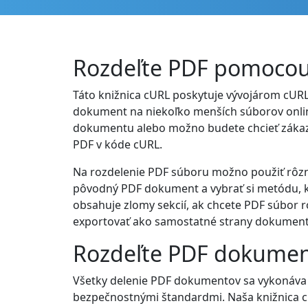
Rozdeľte PDF pomocou 
Táto knižnica cURL poskytuje vývojárom cUR
dokument na niekoľko menších súborov online
dokumentu alebo možno budete chcieť zákazn
PDF v kóde cURL.
Na rozdelenie PDF súboru možno použiť rôzne m
pôvodný PDF dokument a vybrať si metódu, kt
obsahuje zlomy sekcií, ak chcete PDF súbor 
exportovať ako samostatné strany dokument
Rozdeľte PDF dokumen
Všetky delenie PDF dokumentov sa vykonáva 
bezpečnostnými štandardmi. Naša knižnica cUR