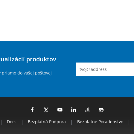
tualizácií produktov
y priamo do vašej poštovej
|
Docs
|
Bezplatná Podpora
|
Bezplatné Poradenstvo
|