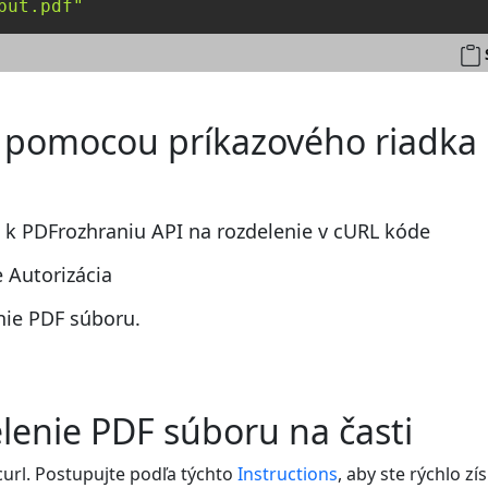
put.pdf"
r pomocou príkazového riadka
p k PDFrozhraniu API na rozdelenie v cURL kóde
 Autorizácia
nie PDF súboru.
lenie PDF súboru na časti
curl. Postupujte podľa týchto
Instructions
, aby ste rýchlo z