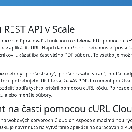
REST API v Scale
L možnosť pracovať s funkciou rozdelenia PDF pomocou RE
 v aplikácii cURL. Napríklad možno budete musieť poslať 
íkovi ukázať iba časť vášho PDF súboru. To všetko je mož
etódy: 'podľa strany', 'podľa rozsahu strán', 'podľa nadpis
orú potrebujete. Uistite sa, že váš PDF dokument používa
rozdeliť podľa týchto kritérií pomocou cURL kódu. Po rozd
u alebo menšie súbory.
t na časti pomocou cURL Clo
na webových serveroch Cloud on Aspose s maximálnou rých
L je navrhnutá na vytváranie aplikácií na spracovanie PDF a