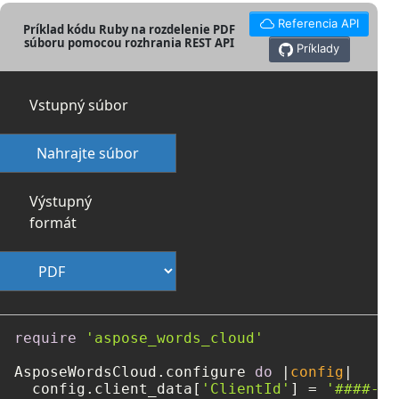
Referencia API
Príklad kódu Ruby na rozdelenie PDF
súboru pomocou rozhrania REST API
Príklady
Vstupný súbor
Nahrajte súbor
Výstupný
formát
require
'aspose_words_cloud'
AsposeWordsCloud.configure 
do
 |
config
|

  config.client_data[
'ClientId'
] = 
'####-##