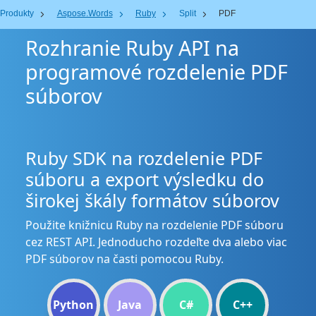
Produkty
Aspose.Words
Ruby
Split
PDF
Rozhranie Ruby API na
programové rozdelenie PDF
súborov
Ruby SDK na rozdelenie PDF
súboru a export výsledku do
širokej škály formátov súborov
Použite knižnicu Ruby na rozdelenie PDF súboru
cez REST API. Jednoducho rozdeľte dva alebo viac
PDF súborov na časti pomocou Ruby.
Python
Java
C#
C++