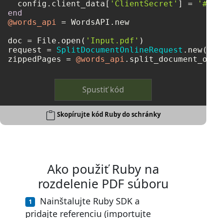
  config.client_data[
'ClientSecret'
] = 
'###
end
@words_api
 = WordsAPI.new

doc = File.open(
'Input.pdf'
)

request = 
SplitDocumentOnlineRequest
.new(
do
zippedPages = 
@words_api
.split_document_onl
Spustiť kód
Skopírujte kód Ruby do schránky
Ako použiť Ruby na
rozdelenie PDF súboru
Nainštalujte Ruby SDK a
pridajte referenciu (importujte