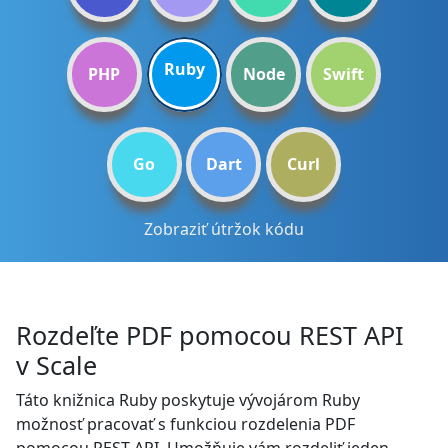
Ruby
PHP
Node
Swift
Go
Dart
Curl
Zobraziť útržok kódu
Rozdeľte PDF pomocou REST API
v Scale
Táto knižnica Ruby poskytuje vývojárom Ruby
možnosť pracovať s funkciou rozdelenia PDF