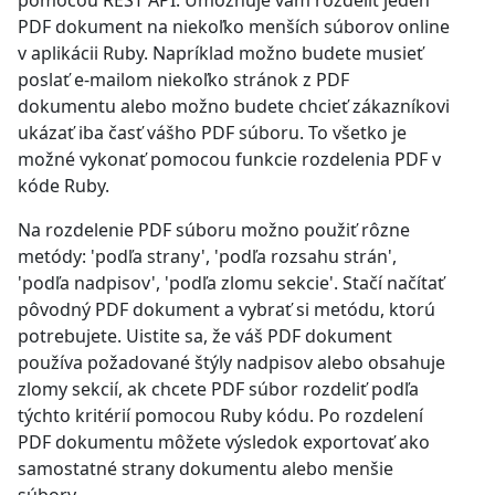
pomocou REST API. Umožňuje vám rozdeliť jeden
PDF dokument na niekoľko menších súborov online
v aplikácii Ruby. Napríklad možno budete musieť
poslať e-mailom niekoľko stránok z PDF
dokumentu alebo možno budete chcieť zákazníkovi
ukázať iba časť vášho PDF súboru. To všetko je
možné vykonať pomocou funkcie rozdelenia PDF v
kóde Ruby.
Na rozdelenie PDF súboru možno použiť rôzne
metódy: 'podľa strany', 'podľa rozsahu strán',
'podľa nadpisov', 'podľa zlomu sekcie'. Stačí načítať
pôvodný PDF dokument a vybrať si metódu, ktorú
potrebujete. Uistite sa, že váš PDF dokument
používa požadované štýly nadpisov alebo obsahuje
zlomy sekcií, ak chcete PDF súbor rozdeliť podľa
týchto kritérií pomocou Ruby kódu. Po rozdelení
PDF dokumentu môžete výsledok exportovať ako
samostatné strany dokumentu alebo menšie