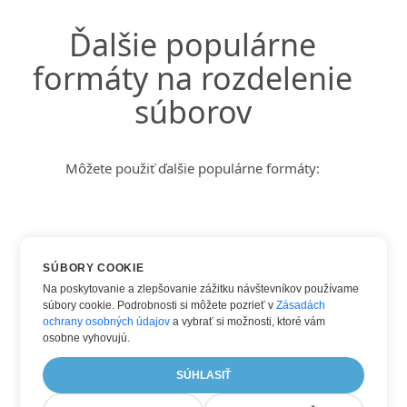
Ďalšie populárne
formáty na rozdelenie
súborov
Môžete použiť ďalšie populárne formáty:
DOC
SÚBORY COOKIE
DOCX
Na poskytovanie a zlepšovanie zážitku návštevníkov používame
súbory cookie. Podrobnosti si môžete pozrieť v
Zásadách
HTML
ochrany osobných údajov
a vybrať si možnosti, ktoré vám
TXT
osobne vyhovujú.
WORD
SÚHLASIŤ