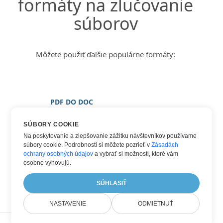
formáty na zlučovanie
súborov
Môžete použiť ďalšie populárne formáty:
PDF DO DOC
PDF DO DOCX
SÚBORY COOKIE
PDF DO OBRÁZOK
Na poskytovanie a zlepšovanie zážitku návštevníkov používame
súbory cookie. Podrobnosti si môžete pozrieť v
Zásadách
PDF DO JPG
ochrany osobných údajov
a vybrať si možnosti, ktoré vám
PDF DO PNG
osobne vyhovujú.
PDF DO WORD
SÚHLASIŤ
NASTAVENIE
ODMIETNUŤ