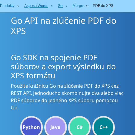
Produkty
Aspose.Words
Go
Merge
PDF do XPS
Go API na zlúčenie PDF do
XPS
Go SDK na spojenie PDF
súborov a export výsledku do
XPS formátu
Použite knižnicu Go na zlúčenie PDF do XPS cez
REST API. Jednoducho skombinujte dva alebo viac
PDF súborov do jedného XPS súboru pomocou
Go.
Python
Java
C#
C++