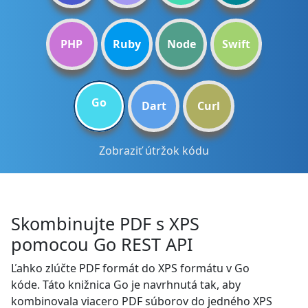
PHP
Ruby
Node
Swift
Go
Dart
Curl
Zobraziť útržok kódu
Skombinujte PDF s XPS
pomocou Go REST API
Ľahko zlúčte PDF formát do XPS formátu v Go
kóde. Táto knižnica Go je navrhnutá tak, aby
kombinovala viacero PDF súborov do jedného XPS