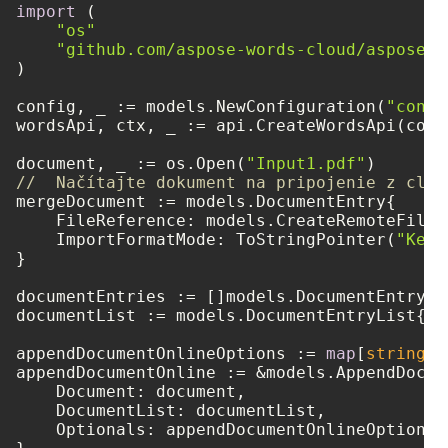
import
 (

"os"
"github.com/aspose-words-cloud/aspose-w
)

config, _ := models.NewConfiguration(
"confi
wordsApi, ctx, _ := api.CreateWordsApi(confi
document, _ := os.Open(
"Input1.pdf"
//  Načítajte dokument na pripojenie z clou
mergeDocument := models.DocumentEntry{

    FileReference: models.CreateRemoteFileR
    ImportFormatMode: ToStringPointer(
"Keep
}

documentEntries := []models.DocumentEntry{ 
documentList := models.DocumentEntryList{ D
appendDocumentOnlineOptions := 
map
[
string
]
i
appendDocumentOnline := &models.AppendDocum
    Document: document,

    DocumentList: documentList,

    Optionals: appendDocumentOnlineOptions,
