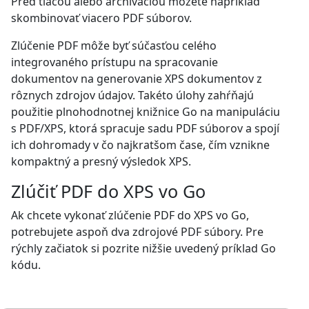
Pred tlačou alebo archiváciou môžete napríklad
skombinovať viacero PDF súborov.
Zlúčenie PDF môže byť súčasťou celého
integrovaného prístupu na spracovanie
dokumentov na generovanie XPS dokumentov z
rôznych zdrojov údajov. Takéto úlohy zahŕňajú
použitie plnohodnotnej knižnice Go na manipuláciu
s PDF/XPS, ktorá spracuje sadu PDF súborov a spojí
ich dohromady v čo najkratšom čase, čím vznikne
kompaktný a presný výsledok XPS.
Zlúčiť PDF do XPS vo Go
Ak chcete vykonať zlúčenie PDF do XPS vo Go,
potrebujete aspoň dva zdrojové PDF súbory. Pre
rýchly začiatok si pozrite nižšie uvedený príklad Go
kódu.