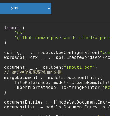
import
 (

"os"
"github.com/aspose-words-cloud/aspose-w
)

config, _ := models.NewConfiguration(
"confi
wordsApi, ctx, _ := api.CreateWordsApi(confi
document, _ := os.Open(
"Input1.pdf"
// 從雲存儲加載要附加的文檔。
mergeDocument := models.DocumentEntry{

    FileReference: models.CreateRemoteFileR
    ImportFormatMode: ToStringPointer(
"Keep
}

documentEntries := []models.DocumentEntry{ 
documentList := models.DocumentEntryList{ D