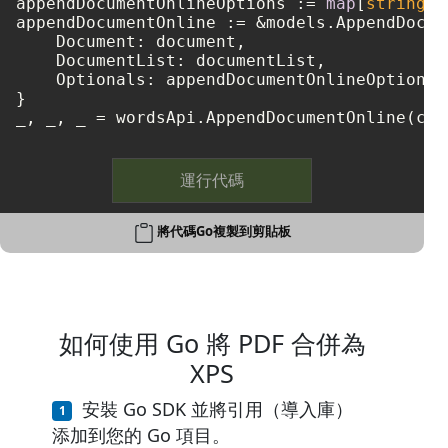
appendDocumentOnlineOptions := 
map
[
string
]
i
appendDocumentOnline := &models.AppendDocum
    Document: document,

    DocumentList: documentList,

    Optionals: appendDocumentOnlineOptions,

}

運行代碼
將代碼Go複製到剪貼板
如何使用 Go 將 PDF 合併為
XPS
安裝 Go SDK 並將引用（導入庫）
添加到您的 Go 項目。