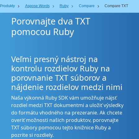
Produkty
Aspose.Words
Ruby
Compare
Compare TXT
Porovnajte dva TXT
pomocou Ruby
Veľmi presný nástroj na
kontrolu rozdielov Ruby na
porovnanie TXT súborov a
nájdenie rozdielov medzi nimi
Naša výkonná Ruby SDK vám umožňuje nájsť
rozdiel medzi TXT dokumentmi a uložiť výsledky
do formátu vhodného na prezeranie. Ak chcete
overiť možnosti našich produktov, porovnajte
TXT súbory pomocou tejto knižnice Ruby a
pozrite si rozdiely.