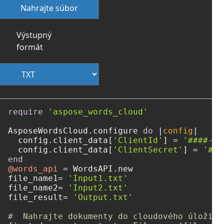
Nahrajte súbor
Výstupný
formát
require
'aspose_words_cloud'
AsposeWordsCloud.configure 
do
 |
config
|

  config.client_data[
'ClientId'
] = 
'####-##
  config.client_data[
'ClientSecret'
] = 
'###
end
@words_api
 = WordsAPI.new

file_name1= 
'Input1.txt'
file_name2= 
'Input2.txt'
file_result= 
'Output.txt'
#  Nahrajte dokumenty do cloudového úložisk