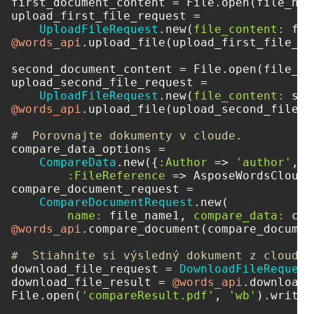
first_document_content = File.open(file_name
upload_first_file_request =

UploadFileRequest
.new(
file_content:
 fir
@words_api
.upload_file(upload_first_file_req
second_document_content = File.open(file_nam
upload_second_file_request =

UploadFileRequest
.new(
file_content:
 sec
@words_api
.upload_file(upload_second_file_re
#  Porovnajte dokumenty v cloude.
compare_data_options =

CompareData
.new({
:Author
 => 
'author'
,

:FileReference
 => AsposeWordsCloud:
compare_document_request =

CompareDocumentRequest
.new(

name:
 file_name1, 
compare_data:
 com
@words_api
.compare_document(compare_documen
#  Stiahnite si výsledný dokument z cloudov
download_file_request = 
DownloadFileRequest
download_file_result = 
@words_api
.download_
File.open(
'compareResult.pdf'
, 
'wb'