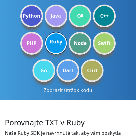
Python
Java
C#
C++
Ruby
PHP
Node
Swift
Go
Dart
Curl
Zobraziť útržok kódu
Porovnajte TXT v Ruby
Naša Ruby SDK je navrhnutá tak, aby vám poskytla