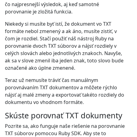
čo najpresnejší výsledok, aj keď samotné
porovnanie je zložitá funkcia.
Niekedy si musíte byť istí, že dokument vo TXT
formáte nebol zmenený a ak áno, musíte zistiť, v
čom je rozdiel. Stačí použiť náš nástroj Ruby na
porovnanie dvoch TXT súborov a nájsť rozdiely v
celých slovách alebo jednotlivých znakoch. Navyše,
ak sa v slove zmenil iba jeden znak, toto slovo bude
označené ako úplne zmenené.
Teraz už nemusíte tráviť čas manuálnym
porovnávaním TXT dokumentov a môžete rýchlo
nájsť aj malé zmeny a exportovať takéto rozdiely do
dokumentu vo vhodnom formáte.
Skúste porovnať TXT dokumenty
Pozrite sa, ako funguje naše riešenie na porovnanie
TXT súborov pomocou Ruby SDK. Aby ste to