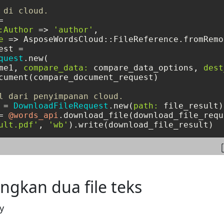
 di cloud.


:Author
 => 
'author'
,

e
 => AsposeWordsCloud::FileReference.fromRemo
st =

quest
.new(

me1, 
compare_data:
 compare_data_options, 
dest
cument(compare_document_request)

l dari penyimpanan cloud.
 = 
DownloadFileRequest
.new(
path:
 file_result)

= 
@words_api
.download_file(download_file_requ
ult.pdf'
, 
'wb'
kan dua file teks
y