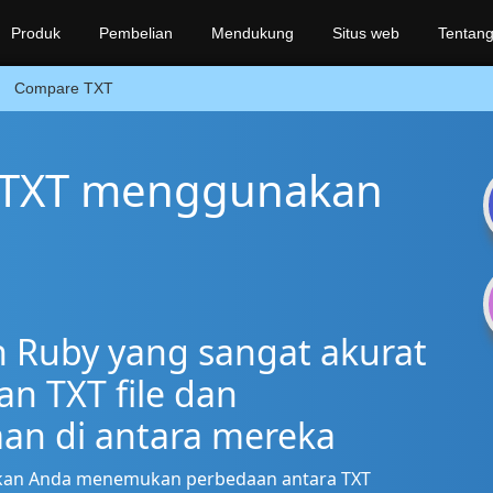
Produk
Pembelian
Mendukung
Situs web
Tentang
Compare TXT
 TXT menggunakan
 Ruby yang sangat akurat
 TXT file dan
n di antara mereka
kan Anda menemukan perbedaan antara TXT