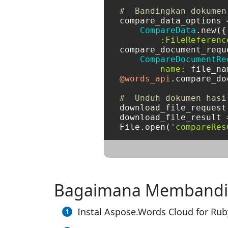
#  Bandingkan dokumen
compare_data_options =
CompareData
.new({
:FileReferenc
compare_document_reque
CompareDocumentRe
name:
 file_na
@words_api
.compare_do
#  Unduh dokumen hasi
download_file_request
download_file_result 
File.open(
'compareRes
Bagaimana Membanding
Instal Aspose.Words Cloud for Rub