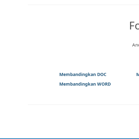
F
And
Membandingkan DOC
M
Membandingkan WORD