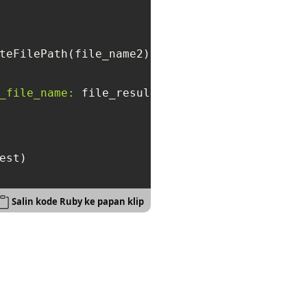
teFilePath(file_name2)})

_file_name:
est)

Salin kode Ruby ke papan klip