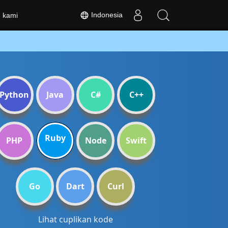
Indonesia
 kami
Python
Java
C#
C++
Ruby
PHP
Node
Swift
Go
Dart
Curl
Lihat cuplikan kode