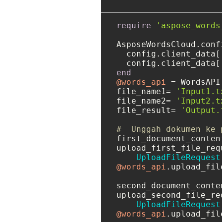
require
'aspose_words
AsposeWordsCloud.conf
  config.client_data[
  config.client_data[
end
@words_api
 = WordsAPI.
file_name1= 
'Input1.t
file_name2= 
'Input2.t
file_result= 
'Output.
#  Unggah dokumen ke 
first_document_conten
upload_first_file_requ
UploadFileRequest
@words_api
.upload_fil
second_document_conte
upload_second_file_req
UploadFileRequest
@words_api
.upload_fil