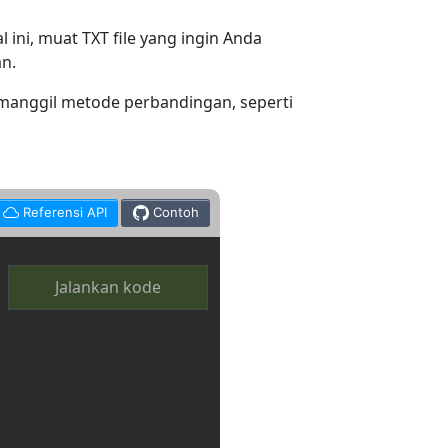
ini, muat TXT file yang ingin Anda
an.
anggil metode perbandingan, seperti
Referensi API
Contoh
Jalankan kode