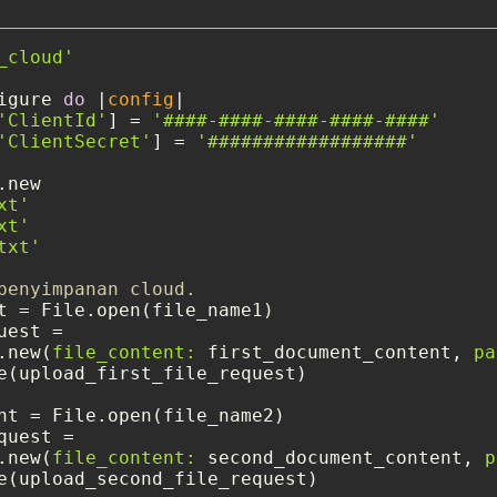
_cloud'
igure 
do
 |
config
|

'ClientId'
] = 
'####-####-####-####-####'
'ClientSecret'
] = 
'##################'
new

xt'
xt'
txt'
penyimpanan cloud.
t = File.open(file_name1)

est =

.new(
file_content:
 first_document_content, 
pa
e(upload_first_file_request)

nt = File.open(file_name2)

uest =

.new(
file_content:
 second_document_content, 
p
e(upload_second_file_request)
