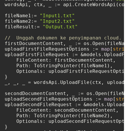
wordsApi, ctx, _ := api.CreateWordsApi(confi
fileName1:= 
"Input1.txt"
fileName2:= 
"Input2.txt"
fileResult:= 
"Output.txt"
//  Unggah dokumen ke penyimpanan cloud.
firstDocumentContent, _ := os.Open(fileName1
uploadFirstFileRequestOptions := 
map
[
string
uploadFirstFileRequest := &models.UploadFile
    FileContent: firstDocumentContent,

    Path: ToStringPointer(fileName1),

    Optionals: uploadFirstFileRequestOptions
}

_, _, _ = wordsApi.UploadFile(ctx, uploadFi
secondDocumentContent, _ := os.Open(fileName
uploadSecondFileRequestOptions := 
map
[
strin
uploadSecondFileRequest := &models.UploadFil
    FileContent: secondDocumentContent,

    Path: ToStringPointer(fileName2),

    Optionals: uploadSecondFileRequestOption
}
