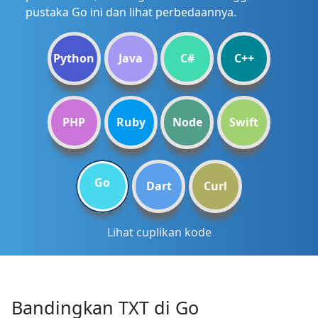
pustaka Go ini dan lihat perbedaannya.
Python
Java
C#
C++
PHP
Ruby
Node
Swift
Go
Dart
Curl
Lihat cuplikan kode
Bandingkan TXT di Go