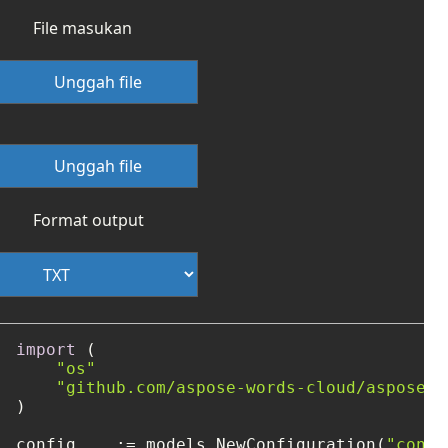
File masukan
Unggah file
Unggah file
Format output
import
 (

"os"
"github.com/aspose-words-cloud/aspose-w
)

config, _ := models.NewConfiguration(
"confi