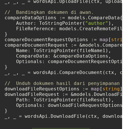
_, _, _ = wordsApi.UploadFile(ctx, uploadSe
//  Bandingkan dokumen di awan.
compareDataOptions := models.CompareData{

    Author: ToStringPointer(
"author"
),

    FileReference: models.CreateRemoteFileR
}

compareDocumentRequestOptions := 
map
[
string
compareDocumentRequest := &models.CompareDo
    Name: ToStringPointer(fileName1),

    CompareData: &compareDataOptions,

    Optionals: compareDocumentRequestOptions
}

_, _, _ = wordsApi.CompareDocument(ctx, com
//  Unduh dokumen hasil dari penyimpanan cl
downloadFileRequestOptions := 
map
[
string
]
in
downloadFileRequest := &models.DownloadFileR
    Path: ToStringPointer(fileResult),

    Optionals: downloadFileRequestOptions,

}
