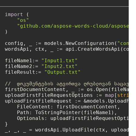
import
 (

"os"
"github.com/aspose-words-cloud/aspose-w
)

config, _ := models.NewConfiguration(
"confi
wordsApi, ctx, _ := api.CreateWordsApi(confi
fileName1:= 
"Input1.txt"
fileName2:= 
"Input2.txt"
fileResult:= 
"Output.txt"
//  დოკუმენტების ატვირთვა ღრუბლოვან საცავში
firstDocumentContent, _ := os.Open(fileName1
uploadFirstFileRequestOptions := 
map
[
string
uploadFirstFileRequest := &models.UploadFile
    FileContent: firstDocumentContent,

    Path: ToStringPointer(fileName1),

    Optionals: uploadFirstFileRequestOptions
}

_, _, _ = wordsApi.UploadFile(ctx, uploadFi