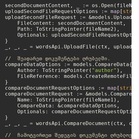
secondDocumentContent, _ := os.Open(fileName
uploadSecondFileRequestOptions := 
map
[
strin
uploadSecondFileRequest := &models.UploadFil
    FileContent: secondDocumentContent,

    Path: ToStringPointer(fileName2),

    Optionals: uploadSecondFileRequestOption
}

_, _, _ = wordsApi.UploadFile(ctx, uploadSe
//  შეადარეთ დოკუმენტები ღრუბელში.
compareDataOptions := models.CompareData{

    Author: ToStringPointer(
"author"
),

    FileReference: models.CreateRemoteFileR
}

compareDocumentRequestOptions := 
map
[
string
compareDocumentRequest := &models.CompareDo
    Name: ToStringPointer(fileName1),

    CompareData: &compareDataOptions,

    Optionals: compareDocumentRequestOptions
}

_, _, _ = wordsApi.CompareDocument(ctx, com
//  ჩამოტვირთეთ შედეგის დოკუმენტი ღრუბლოვან