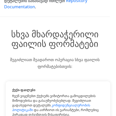
დეტალების სანახავად იხილეთ
Repository
Documentation
.
სხვა მხარდაჭერილი
ფაილის ფორმატები
შეგიძლიათ შეადაროთ ოპერაცია სხვა ფაილის
ფორმატებისთვის:
ᲥᲣᲥᲘ-ᲤᲐᲘᲚᲔᲑᲘ
შეადარე DOC
Ჩვენ ვიყენებთ ქუქიებს ვიზიტორთა გამოცდილების
შეადარე DOCX
მიწოდებისა და გასაუმჯობესებლად. შეგიძლიათ
გადახედოთ დეტალებს
კონფიდენციალურობის
შეადარე HTML
პოლიტიკაში
და აირჩიოთ ის ვარიანტები, რომლებიც
შეადარე PDF
პირადად თქვენთვის შესაფერისია.