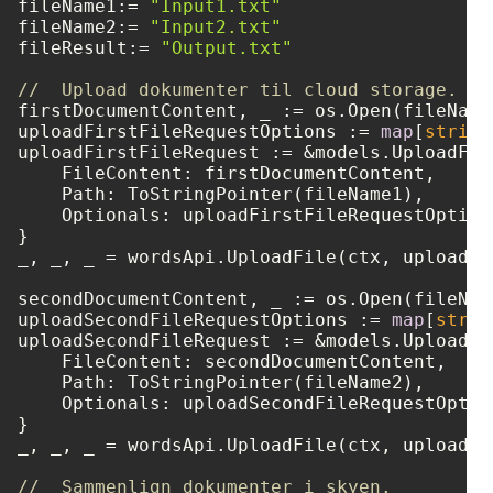
fileName1:= 
"Input1.txt"
fileName2:= 
"Input2.txt"
fileResult:= 
"Output.txt"
//  Upload dokumenter til cloud storage.
firstDocumentContent, _ := os.Open(fileName1
uploadFirstFileRequestOptions := 
map
[
string
uploadFirstFileRequest := &models.UploadFile
    FileContent: firstDocumentContent,

    Path: ToStringPointer(fileName1),

    Optionals: uploadFirstFileRequestOptions
}

_, _, _ = wordsApi.UploadFile(ctx, uploadFi
secondDocumentContent, _ := os.Open(fileName
uploadSecondFileRequestOptions := 
map
[
strin
uploadSecondFileRequest := &models.UploadFil
    FileContent: secondDocumentContent,

    Path: ToStringPointer(fileName2),

    Optionals: uploadSecondFileRequestOption
}

_, _, _ = wordsApi.UploadFile(ctx, uploadSe
//  Sammenlign dokumenter i skyen.