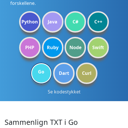
forskellene.
Python
Java
C#
C++
PHP
Ruby
Node
Swift
Go
Dart
Curl
Se kodestykket
Sammenlign TXT i Go