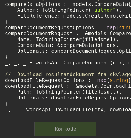
compareDataOptions := models.CompareData{

    Author: ToStringPointer(
"author"
),

    FileReference: models.CreateRemoteFileR
}

compareDocumentRequestOptions := 
map
[
string
compareDocumentRequest := &models.CompareDo
    Name: ToStringPointer(fileName1),

    CompareData: &compareDataOptions,

    Optionals: compareDocumentRequestOptions
}

_, _, _ = wordsApi.CompareDocument(ctx, com
//  Download resultatdokument fra skylager.
downloadFileRequestOptions := 
map
[
string
]
in
downloadFileRequest := &models.DownloadFileR
    Path: ToStringPointer(fileResult),

    Optionals: downloadFileRequestOptions,

}

Kør kode