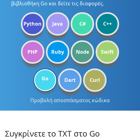
βιβλιοθήκη Go και δείτε τις διαφορές.
Python
Java
C#
C++
PHP
Ruby
Node
Swift
Go
Dart
Curl
Προβολή αποσπάσματος κώδικα
Συγκρίνετε το TXT στο Go