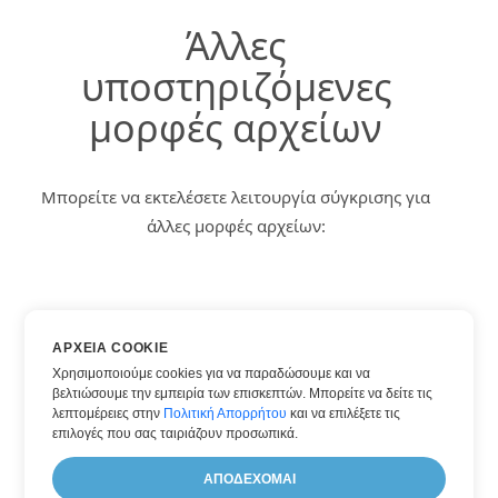
Άλλες
υποστηριζόμενες
μορφές αρχείων
Μπορείτε να εκτελέσετε λειτουργία σύγκρισης για
άλλες μορφές αρχείων:
Συγκρίνω DOC
ΑΡΧΕΊΑ COOKIE
Συγκρίνω DOCX
Χρησιμοποιούμε cookies για να παραδώσουμε και να
βελτιώσουμε την εμπειρία των επισκεπτών. Μπορείτε να δείτε τις
Συγκρίνω HTML
λεπτομέρειες στην
Πολιτική Απορρήτου
και να επιλέξετε τις
Συγκρίνω PDF
επιλογές που σας ταιριάζουν προσωπικά.
Συγκρίνω WORD
ΑΠΟΔΈΧΟΜΑΙ