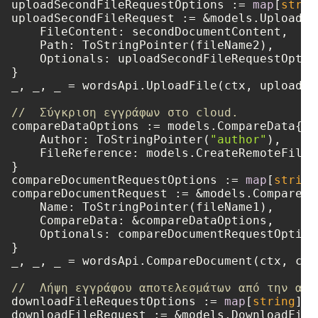
uploadSecondFileRequestOptions := 
map
[
strin
uploadSecondFileRequest := &models.UploadFil
    FileContent: secondDocumentContent,

    Path: ToStringPointer(fileName2),

    Optionals: uploadSecondFileRequestOption
}

_, _, _ = wordsApi.UploadFile(ctx, uploadSe
//  Σύγκριση εγγράφων στο cloud.
compareDataOptions := models.CompareData{

    Author: ToStringPointer(
"author"
),

    FileReference: models.CreateRemoteFileR
}

compareDocumentRequestOptions := 
map
[
string
compareDocumentRequest := &models.CompareDo
    Name: ToStringPointer(fileName1),

    CompareData: &compareDataOptions,

    Optionals: compareDocumentRequestOptions
}

_, _, _ = wordsApi.CompareDocument(ctx, com
//  Λήψη εγγράφου αποτελεσμάτων από την απο
downloadFileRequestOptions := 
map
[
string
]
in
downloadFileRequest := &models.DownloadFileR