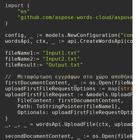
import
 (

"os"
"github.com/aspose-words-cloud/aspose-w
)

config, _ := models.NewConfiguration(
"confi
wordsApi, ctx, _ := api.CreateWordsApi(confi
fileName1:= 
"Input1.txt"
fileName2:= 
"Input2.txt"
fileResult:= 
"Output.txt"
//  Μεταφόρτωση εγγράφων στο χώρο αποθήκευσ
firstDocumentContent, _ := os.Open(fileName1
uploadFirstFileRequestOptions := 
map
[
string
uploadFirstFileRequest := &models.UploadFile
    FileContent: firstDocumentContent,

    Path: ToStringPointer(fileName1),

    Optionals: uploadFirstFileRequestOptions
}

_, _, _ = wordsApi.UploadFile(ctx, uploadFi
secondDocumentContent, _ := os.Open(fileName