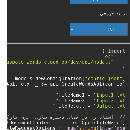
فرمت خروجی
import
"os"
"github.com/aspose-words-cloud/aspose-words-cloud-go/dev/api/models"
 _ := models.NewConfiguration(
"config.json"
fileName1:= 
"Input1.txt"
fileName2:= 
"Input2.txt"
fileResult:= 
"Output.txt"
//  اسناد را در فضای ذخیره سازی ابری بارگذار
stFileRequestOptions := 
map
[
string
]
interface