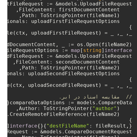
ndFileRequestOptions := 
map
[
string
]
interface
//  مقایسه اسناد در ابر.
"author"
    Author: ToStringPointer(
ing
]
interface
{}{
"destFileName"