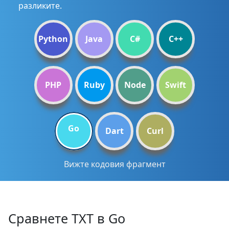
разликите.
Python
Java
C#
C++
PHP
Ruby
Node
Swift
Go
Dart
Curl
Вижте кодовия фрагмент
Сравнете TXT в Go