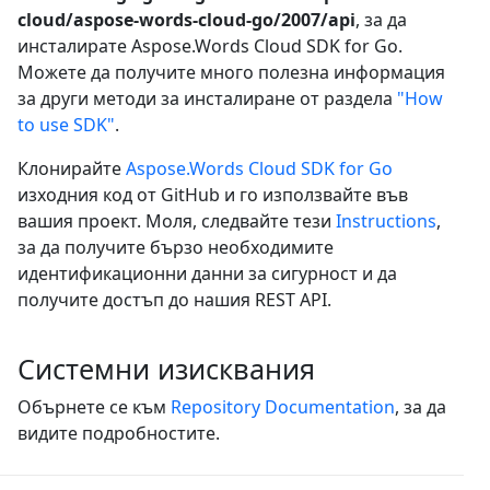
cloud/aspose-words-cloud-go/2007/api
, за да
инсталирате Aspose.Words Cloud SDK for Go.
Можете да получите много полезна информация
за други методи за инсталиране от раздела
"How
to use SDK"
.
Клонирайте
Aspose.Words Cloud SDK for Go
изходния код от GitHub и го използвайте във
вашия проект. Моля, следвайте тези
Instructions
,
за да получите бързо необходимите
идентификационни данни за сигурност и да
получите достъп до нашия REST API.
Системни изисквания
Обърнете се към
Repository Documentation
, за да
видите подробностите.