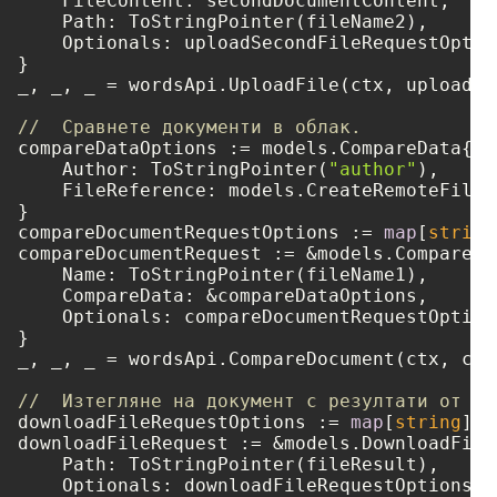
    FileContent: secondDocumentContent,

    Path: ToStringPointer(fileName2),

    Optionals: uploadSecondFileRequestOption
}

_, _, _ = wordsApi.UploadFile(ctx, uploadSe
//  Сравнете документи в облак.
compareDataOptions := models.CompareData{

    Author: ToStringPointer(
"author"
),

    FileReference: models.CreateRemoteFileR
}

compareDocumentRequestOptions := 
map
[
string
compareDocumentRequest := &models.CompareDo
    Name: ToStringPointer(fileName1),

    CompareData: &compareDataOptions,

    Optionals: compareDocumentRequestOptions
}

_, _, _ = wordsApi.CompareDocument(ctx, com
//  Изтегляне на документ с резултати от об
downloadFileRequestOptions := 
map
[
string
]
in
downloadFileRequest := &models.DownloadFileR
    Path: ToStringPointer(fileResult),

    Optionals: downloadFileRequestOptions,
