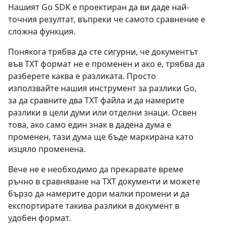
Нашият Go SDK е проектиран да ви даде най-
точния резултат, въпреки че самото сравнение е
сложна функция.
Понякога трябва да сте сигурни, че документът
във TXT формат не е променен и ако е, трябва да
разберете каква е разликата. Просто
използвайте нашия инструмент за разлики Go,
за да сравните два TXT файла и да намерите
разлики в цели думи или отделни знаци. Освен
това, ако само един знак в дадена дума е
променен, тази дума ще бъде маркирана като
изцяло променена.
Вече не е необходимо да прекарвате време
ръчно в сравняване на TXT документи и можете
бързо да намерите дори малки промени и да
експортирате такива разлики в документ в
удобен формат.