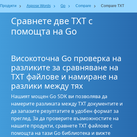
Продукти
Aspose.Words
Go
Compare
Compare TXT
Сравнете две TXT с
помощта на Go
Високоточна Go проверка на
разликите за сравняване на
TXT файлове и намиране на
разлики между тях
Нашият мощен Go SDK ви позволява да
намерите разликата между TXT документите и
да запазите резултатите в удобен формат за
преглед. За да проверите възможностите на
нашите продукти, сравнете TXT файлове с
помощта на тази Go библиотека и вижте