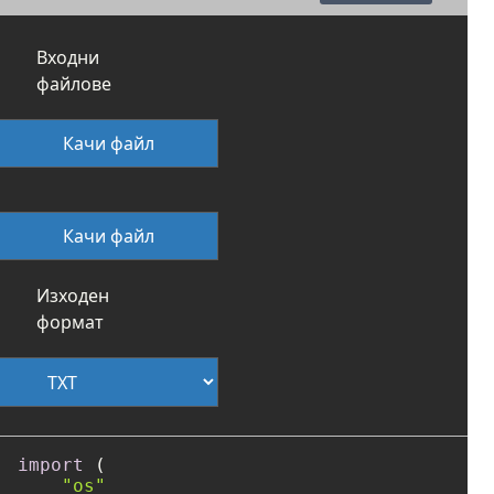
Входни
файлове
Качи файл
Качи файл
Изходен
формат
import
 (

"os"