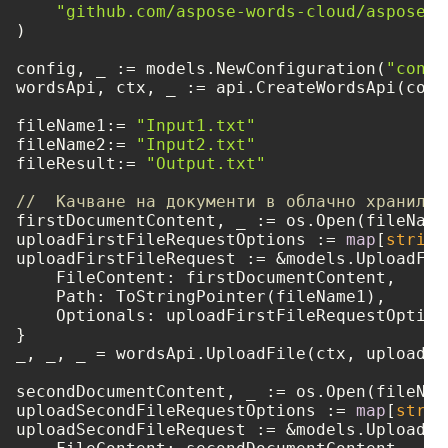
"github.com/aspose-words-cloud/aspose-w
)

config, _ := models.NewConfiguration(
"confi
wordsApi, ctx, _ := api.CreateWordsApi(confi
fileName1:= 
"Input1.txt"
fileName2:= 
"Input2.txt"
fileResult:= 
"Output.txt"
//  Качване на документи в облачно хранилищ
firstDocumentContent, _ := os.Open(fileName1
uploadFirstFileRequestOptions := 
map
[
string
uploadFirstFileRequest := &models.UploadFile
    FileContent: firstDocumentContent,

    Path: ToStringPointer(fileName1),

    Optionals: uploadFirstFileRequestOptions
}

_, _, _ = wordsApi.UploadFile(ctx, uploadFi
secondDocumentContent, _ := os.Open(fileName
uploadSecondFileRequestOptions := 
map
[
strin
uploadSecondFileRequest := &models.UploadFil