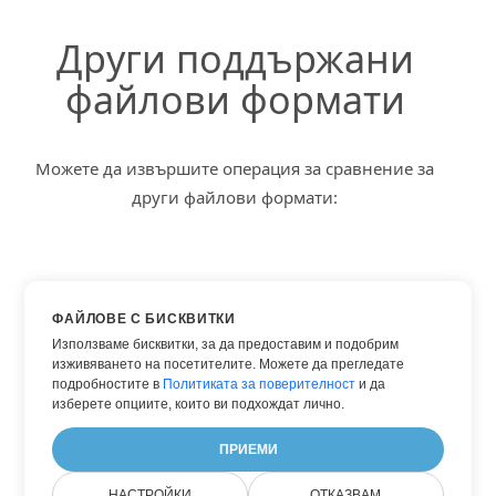
Други поддържани
файлови формати
Можете да извършите операция за сравнение за
други файлови формати:
Сравнете DOC
ФАЙЛОВЕ С БИСКВИТКИ
Сравнете DOCX
Използваме бисквитки, за да предоставим и подобрим
изживяването на посетителите. Можете да прегледате
Сравнете HTML
подробностите в
Политиката за поверителност
и да
Сравнете PDF
изберете опциите, които ви подхождат лично.
Сравнете WORD
ПРИЕМИ
НАСТРОЙКИ
ОТКАЗВАМ