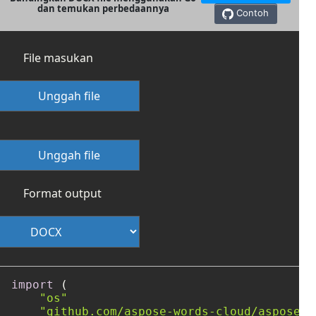
dan temukan perbedaannya
Contoh
File masukan
Unggah file
Unggah file
Format output
import
 (

"os"
"github.com/aspose-words-cloud/aspose-w