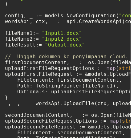
)

config, _ := models.NewConfiguration(
"confi
wordsApi, ctx, _ := api.CreateWordsApi(confi
fileName1:= 
"Input1.docx"
fileName2:= 
"Input2.docx"
fileResult:= 
"Output.docx"
//  Unggah dokumen ke penyimpanan cloud.
firstDocumentContent, _ := os.Open(fileName1
uploadFirstFileRequestOptions := 
map
[
string
uploadFirstFileRequest := &models.UploadFile
    FileContent: firstDocumentContent,

    Path: ToStringPointer(fileName1),

    Optionals: uploadFirstFileRequestOptions
}

_, _, _ = wordsApi.UploadFile(ctx, uploadFi
secondDocumentContent, _ := os.Open(fileName
uploadSecondFileRequestOptions := 
map
[
strin
uploadSecondFileRequest := &models.UploadFil
    FileContent: secondDocumentContent,
