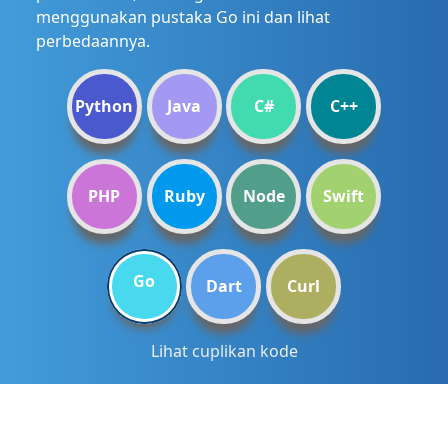
menggunakan pustaka Go ini dan lihat
perbedaannya.
Python
Java
C#
C++
PHP
Ruby
Node
Swift
Go
Dart
Curl
Lihat cuplikan kode