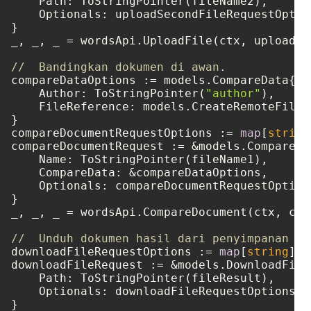
    Path: ToStringPointer(fileName2),

    Optionals: uploadSecondFileRequestOption
}

_, _, _ = wordsApi.UploadFile(ctx, uploadSe
//  Bandingkan dokumen di awan.
compareDataOptions := models.CompareData{

    Author: ToStringPointer(
"author"
),

    FileReference: models.CreateRemoteFileR
}

compareDocumentRequestOptions := 
map
[
string
compareDocumentRequest := &models.CompareDo
    Name: ToStringPointer(fileName1),

    CompareData: &compareDataOptions,

    Optionals: compareDocumentRequestOptions
}

_, _, _ = wordsApi.CompareDocument(ctx, com
//  Unduh dokumen hasil dari penyimpanan cl
downloadFileRequestOptions := 
map
[
string
]
in
downloadFileRequest := &models.DownloadFileR
    Path: ToStringPointer(fileResult),

    Optionals: downloadFileRequestOptions,

}
