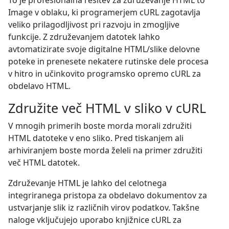
To je profesionalna rešitev za združevanje HTML to
Image v oblaku, ki programerjem cURL zagotavlja
veliko prilagodljivost pri razvoju in zmogljive
funkcije. Z združevanjem datotek lahko
avtomatizirate svoje digitalne HTML/slike delovne
poteke in prenesete nekatere rutinske dele procesa
v hitro in učinkovito programsko opremo cURL za
obdelavo HTML.
Združite več HTML v sliko v cURL
V mnogih primerih boste morda morali združiti
HTML datoteke v eno sliko. Pred tiskanjem ali
arhiviranjem boste morda želeli na primer združiti
več HTML datotek.
Združevanje HTML je lahko del celotnega
integriranega pristopa za obdelavo dokumentov za
ustvarjanje slik iz različnih virov podatkov. Takšne
naloge vključujejo uporabo knjižnice cURL za