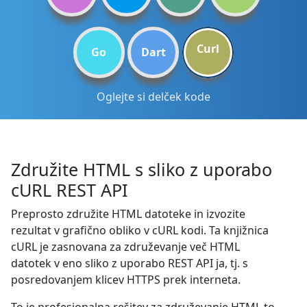
Curl
Go
Dart
Oglejte si delček kode
Združite HTML s sliko z uporabo
cURL REST API
Preprosto združite HTML datoteke in izvozite
rezultat v grafično obliko v cURL kodi. Ta knjižnica
cURL je zasnovana za združevanje več HTML
datotek v eno sliko z uporabo REST API ja, tj. s
posredovanjem klicev HTTPS prek interneta.