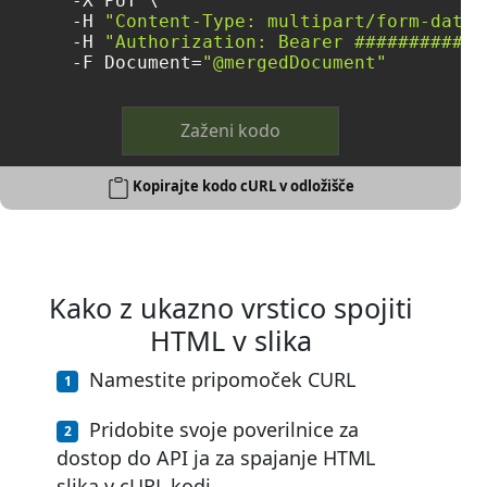
     -X PUT \

     -H 
"Content-Type: multipart/form-data"
     -H 
"Authorization: Bearer ############
     -F Document=
"@mergedDocument"
Zaženi kodo
Kopirajte kodo cURL v odložišče
Kako z ukazno vrstico spojiti
HTML v slika
Namestite pripomoček CURL
Pridobite svoje poverilnice za
dostop do API ja za spajanje HTML
slika v cURL kodi