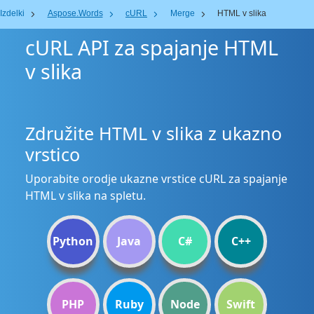
Izdelki
Aspose.Words
cURL
Merge
HTML v slika
cURL API za spajanje HTML
v slika
Združite HTML v slika z ukazno
vrstico
Uporabite orodje ukazne vrstice cURL za spajanje
HTML v slika na spletu.
Python
Java
C#
C++
PHP
Ruby
Node
Swift