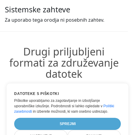
Sistemske zahteve
Za uporabo tega orodja ni posebnih zahtev.
Drugi priljubljeni
formati za združevanje
datotek
Uporabite lahko druge priljubljene formate:
DATOTEKE S PIŠKOTKI
Piškotke uporabljamo za zagotavljanje in izboljšanje
uporabniške izkušnje. Podrobnosti si lahko ogledate v
Politiki
zasebnosti
in izberete možnosti, ki vam osebno ustrezajo.
HTML INTO PDF
SPREJMI