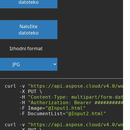
datoteko
Naložite
datoteko
Izhodni format
curl -v 
"https://api.aspose.cloud/v4.0/word
     -X PUT \

     -H 
"Content-Type: multipart/form-data"
     -H 
"Authorization: Bearer ############
     -F Image=
"@Input1.html"
     -F DocumentList=
"@Input2.html"
curl -v 
"https://api.aspose.cloud/v4.0/word