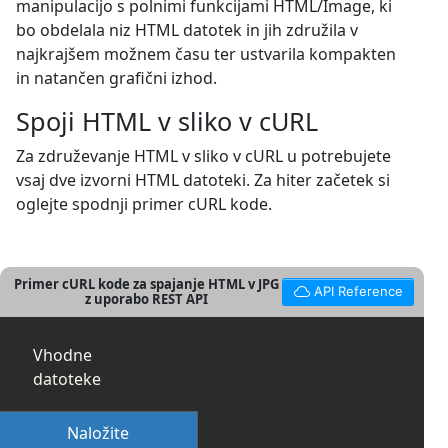
manipulacijo s polnimi funkcijami HTML/Image, ki
bo obdelala niz HTML datotek in jih združila v
najkrajšem možnem času ter ustvarila kompakten
in natančen grafični izhod.
Spoji HTML v sliko v cURL
Za združevanje HTML v sliko v cURL u potrebujete
vsaj dve izvorni HTML datoteki. Za hiter začetek si
oglejte spodnji primer cURL kode.
Primer cURL kode za spajanje HTML v JPG
API Reference
z uporabo REST API
Vhodne
datoteke
Naložite