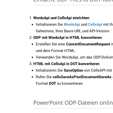
WordsApi und CellsApi einrichten
Initialisieren Sie
WordsApi
und
CellsApi
mit Ih
Geheimnis, Ihrer Basis-URL und API-Version
ODP mit WordsApi in HTML konvertieren
Erstellen Sie eine
ConvertDocumentRequest
m
und dem Format HTML.
Verwenden Sie WordsApi, um das ODP-Dokume
HTML mit CellsApi in DOT konvertieren
Initialisieren Sie
SaveOption
von CellsAPI mit
Rufen Sie
cellsSaveAsPostDocumentSaveAs
Format
DOT
zu konvertieren
PowerPoint ODP-Dateien onlin