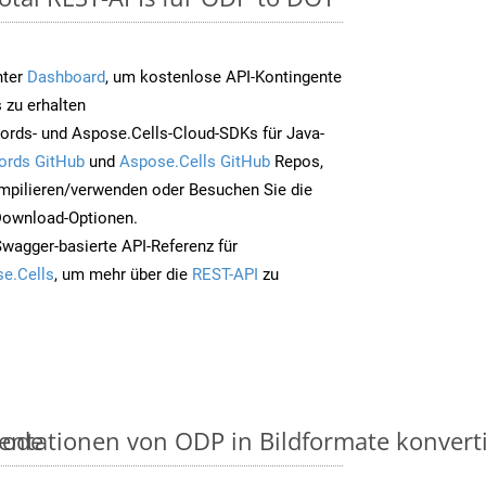
nter
Dashboard
, um kostenlose API-Kontingente
 zu erhalten
ords- und Aspose.Cells-Cloud-SDKs für Java-
ords GitHub
und
Aspose.Cells GitHub
Repos,
mpilieren/verwenden oder Besuchen Sie die
 Download-Optionen.
Swagger-basierte API-Referenz für
e.Cells
, um mehr über die
REST-API
zu
hode
ntationen von ODP in Bildformate konvertier