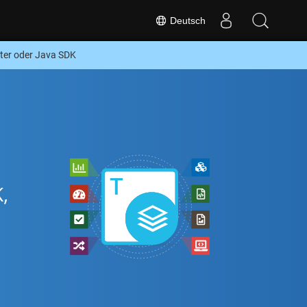
Deutsch
ter oder Java SDK
,