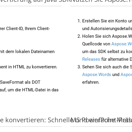
Erstellen Sie ein Konto u
rer Client-ID, Ihrem Client-
und Autorisierungsdetails
Holen Sie sich Aspose.W
Quellcode von
Aspose.W
it dem lokalen Dateinamen
um das SDK selbst zu ko
Releases
für alternative
nt in HTML zu konvertieren.
Sehen Sie sich auch die 
Aspose.Words
und
Aspos
 SaveFormat als DOT
erfahren.
auf, um die HTML-Datei in das
e konvertieren: Schnelle und einfache Met
MS PowerPoint-Präse