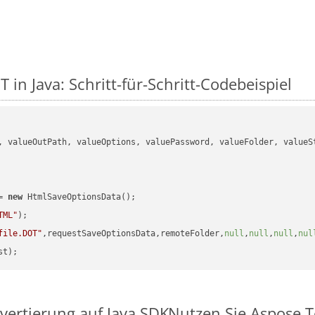
in Java: Schritt-für-Schritt-Codebeispiel
, valueOutPath, valueOptions, valuePassword, valueFolder, valueSt
= 
new
 HtmlSaveOptionsData();

TML"
);

file.DOT"
,requestSaveOptionsData,remoteFolder,
null
,
null
,
null
,
nul
vertierung auf Java SDK
Nutzen Sie Aspose.T