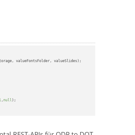
orage, valueFontsFolder, valueSlides);

l
,
null
);

otal REST-APIs für ODP to DOT