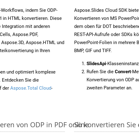
-Workflows, indem Sie ODP-
Aspose.Slides Cloud SDK biete
I in HTML konvertieren. Diese
Konvertieren von MS PowerPoint
 Integration mit anderen
dem oben für DOT beschriebene
Cells, Aspose.PDF,
REST-API-Aufrufe oder SDKs kö
, Aspose.3D, Aspose.HTML und
PowerPoint-Folien in mehrere B
eikonvertierung in Ihren
BMP, GIF und TIFF.
SlidesApi
-Klasseninstanz
Rufen Sie die
Convert
-Me
pen und optimiert komplexe
Konvertierung von ODP a
. Entdecken Sie die
zweiten Parameter an.
f der
Aspose.Total Cloud
-
ieren von ODP in PDF online
So konvertieren Sie