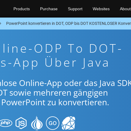
Products
Purchase
Support
Websites
About
PowerPoint konvertieren in DOT, ODP bis DOT KOSTENLOSER Konver
nline-ODP To DOT-
s-App Über Java
lose Online-App oder das Java SDK
T sowie mehreren gängigen
PowerPoint zu konvertieren.