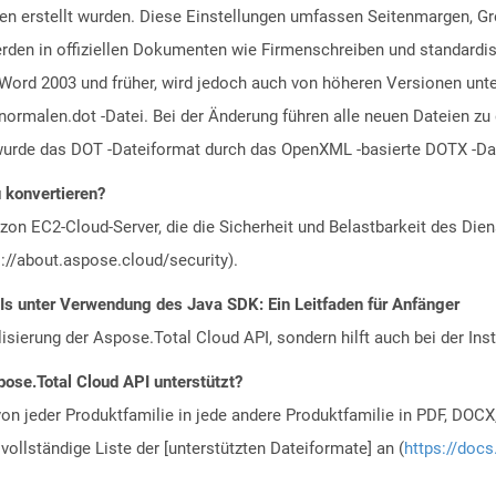
en erstellt wurden. Diese Einstellungen umfassen Seitenmargen, Gr
erden in offiziellen Dokumenten wie Firmenschreiben und standardi
t Word 2003 und früher, wird jedoch auch von höheren Versionen unt
ormalen.dot -Datei. Bei der Änderung führen alle neuen Dateien zu 
wurde das DOT -Dateiformat durch das OpenXML -basierte DOTX -Dat
u konvertieren?
n EC2-Cloud-Server, die die Sicherheit und Belastbarkeit des Diens
://about.aspose.cloud/security).
Is unter Verwendung des Java SDK: Ein Leitfaden für Anfänger
alisierung der Aspose.Total Cloud API, sondern hilft auch bei der Inst
ose.Total Cloud API unterstützt?
n jeder Produktfamilie in jede andere Produktfamilie in PDF, DOCX
vollständige Liste der [unterstützten Dateiformate] an (
https://docs