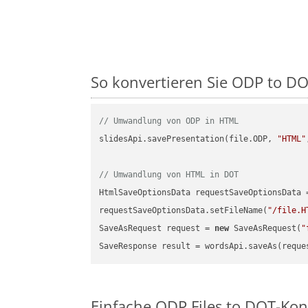
So konvertieren Sie ODP to DOT 
// Umwandlung von ODP in HTML
slidesApi.savePresentation(file.ODP, 
"HTML"
// Umwandlung von HTML in DOT
HtmlSaveOptionsData requestSaveOptionsData 
requestSaveOptionsData.setFileName(
"/file.H
SaveAsRequest request = 
new
 SaveAsRequest(
"
Einfache ODP Files to DOT-Kon