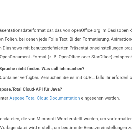
räsentationsdateiformat dar, das von openOffice.org im Oasisopen -
n Folien, bei denen jede Folie Text, Bilder, Formatierung, Animat
 Diashows mit benutzerdefinierten Präsentationseinstellungen präs
penDocument -Format (z. B. OpenOffice oder StarOffice) entsprec
Sprache nicht finden. Was soll ich machen?
ontainer verfügbar. Versuchen Sie es mit cURL, falls Ihr erforderli
spose.Total Cloud-API für Java?
unter
Aspose.Total Cloud Documentation
eingesehen werden.
endateien, die von Microsoft Word erstellt wurden, um vorformatier
orlagendatei wird erstellt, um bestimmte Benutzereinstellungen zu