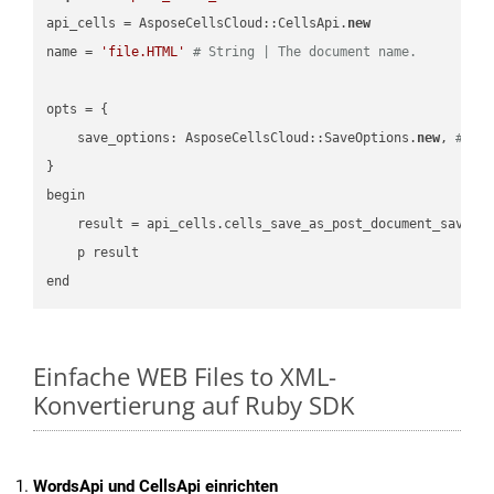
api_cells = AsposeCellsCloud::CellsApi.
new
name = 
'file.HTML'
# String | The document name.
opts = { 

    save_options: AsposeCellsCloud::SaveOptions.
new
, 
# Sa
}

begin

    result = api_cells.cells_save_as_post_document_save_a
    p result

Einfache WEB Files to XML-
Konvertierung auf Ruby SDK
WordsApi und CellsApi einrichten