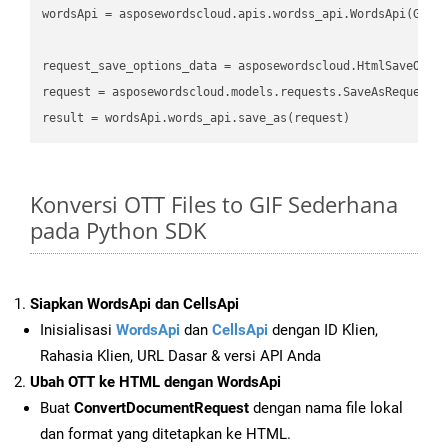
wordsApi
 = asposewordscloud.apis.wordss_api.WordsApi(GetC
request_save_options_data
 = asposewordscloud.HtmlSaveOpti
request
result
Konversi OTT Files to GIF Sederhana
pada Python SDK
Siapkan WordsApi dan CellsApi
Inisialisasi
WordsApi
dan
CellsApi
dengan ID Klien,
Rahasia Klien, URL Dasar & versi API Anda
Ubah OTT ke HTML dengan WordsApi
Buat
ConvertDocumentRequest
dengan nama file lokal
dan format yang ditetapkan ke HTML.