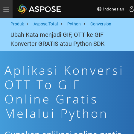
Indonesian
Toggle navigation
Produk
Aspose.Total
Python
Conversion
Ubah Kata menjadi GIF, OTT ke GIF
Konverter GRATIS atau Python SDK
Aplikasi Konversi
OTT To GIF
Online Gratis
Melalui Python