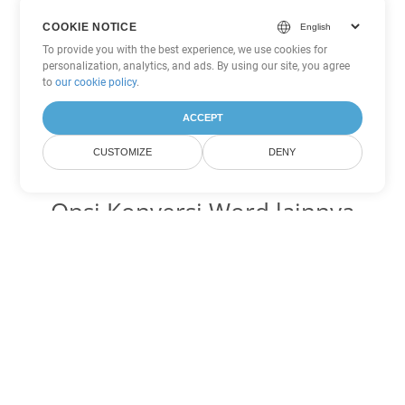
COOKIE NOTICE
To provide you with the best experience, we use cookies for
personalization, analytics, and ads. By using our site, you agree
to
our cookie policy
.
ACCEPT
CUSTOMIZE
DENY
Opsi Konversi Word lainnya
Ubah OTT menjadi DOC
DOC:
Microsoft Word Binary Format
Ubah OTT menjadi DOT
DOT:
Microsoft Word Template Files
Ubah OTT menjadi DOCX