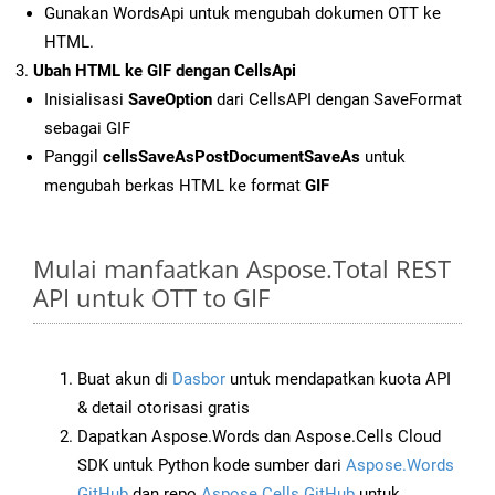
Gunakan WordsApi untuk mengubah dokumen OTT ke
HTML.
Ubah HTML ke GIF dengan CellsApi
Inisialisasi
SaveOption
dari CellsAPI dengan SaveFormat
sebagai GIF
Panggil
cellsSaveAsPostDocumentSaveAs
untuk
mengubah berkas HTML ke format
GIF
Mulai manfaatkan Aspose.Total REST
API untuk OTT to GIF
Buat akun di
Dasbor
untuk mendapatkan kuota API
& detail otorisasi gratis
Dapatkan Aspose.Words dan Aspose.Cells Cloud
SDK untuk Python kode sumber dari
Aspose.Words
GitHub
dan repo
Aspose.Cells GitHub
untuk