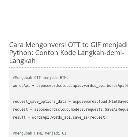
Cara Mengonversi OTT to GIF menjadi
Python: Contoh Kode Langkah-demi-
Langkah
#Mengubah OTT menjadi HTML
wordsApi
 = asposewordscloud.apis.wordss_api.WordsApi(GetC
request_save_options_data
 = asposewordscloud.HtmlSaveOpti
request
result
 = wordsApi.words_api.save_as(request)

#Mengubah HTML menjadi GIF